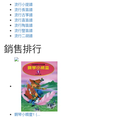
流行小提譜
流行長笛譜
流行古箏譜
流行直笛譜
流行陶笛譜
流行豎笛譜
流行二胡譜
銷售排行
鋼琴小精靈1 (...