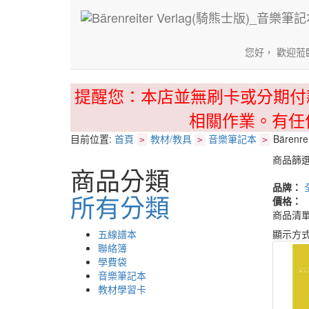
您好， 歡迎蒞
提醒您：本店並無刷卡或分期付
相關作業。有任
目前位置:
首頁
教材/教具
音樂筆記本
Bärenre
>
>
>
商品篩
商品分類
品牌：
所有分類
價格：
商品清
五線譜本
顯示方
聯絡簿
學費袋
音樂筆記本
教材學習卡