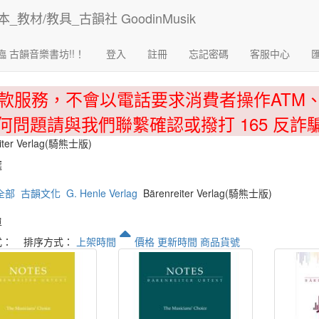
臨 古韻音樂書坊!!！
登入
註冊
忘記密碼
客服中心
款服務，不會以電話要求消費者操作ATM
何問題請與我們聯繫確認或撥打 165 反詐
iter Verlag(騎熊士版)
選
全部
古韻文化
G. Henle Verlag
Bärenreiter Verlag(騎熊士版)
單
式：
排序方式：
上架時間
價格
更新時間
商品貨號