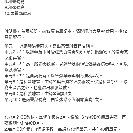
8.和聲聽寫
9.和弦聽寫
10.兩聲部聽寫
說明書分為兩部份，前12頁為筆記本，請影印放大至A4使用。後12
頁是解答。
單元1：以鋼琴演奏兩次，寫出高音與音程名稱。
單元2、3：以鋼琴及兩種管弦樂器演奏5次，是記憶聽寫，於演奏完
之後再寫。
單元4、5：為一般節奏聽寫，以鋼琴及兩種管弦樂器演奏5次。可以
隨聽隨寫。
單元6、7：是曲調聽寫，以管弦樂器與鋼琴演奏4次。
單元8：是和聲聽寫，由鋼琴與管風琴演奏兩次。學過和聲學者，除
寫出音高之外，也應寫出和弦級數。
單元9：是和弦聽寫，由鋼琴演奏4次。
單元10：是兩聲部聽寫，由管弦樂器與鋼琴演奏4次。
1.分片的CD教材。每個年級有2片，編號" S "的CD較簡單先聽，再
聽編號" M "的CD片。
2.每片CD均錄有4個課課程，每課有10個單元，共有40個單元。