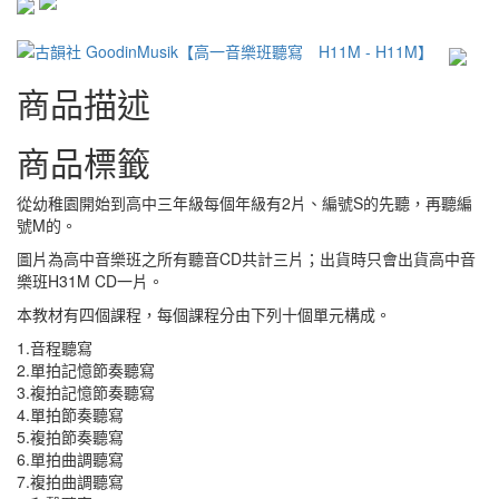
商品描述
商品標籤
從幼稚園開始到高中三年級每個年級有2片、編號S的先聽，再聽編
號M的。
圖片為高中音樂班之所有聽音CD共計三片；出貨時只會出貨高中音
樂班H31M CD一片。
本教材有四個課程，每個課程分由下列十個單元構成。
1.音程聽寫
2.單拍記憶節奏聽寫
3.複拍記憶節奏聽寫
4.單拍節奏聽寫
5.複拍節奏聽寫
6.單拍曲調聽寫
7.複拍曲調聽寫