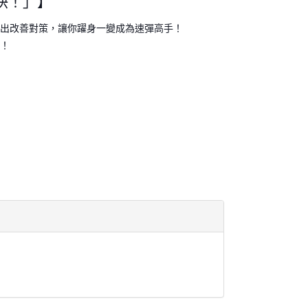
快！」】
出改善對策，讓你躍身一變成為速彈高手
！
！