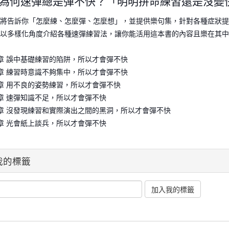
為何速彈總是彈不快？「明明拚命練習還是沒變
將告訴你「怎麼練、怎麼彈、怎麼想」，並提供樂句集
，針對各種症狀提
以多樣化角度介紹各種速彈練習法，讓你能活用這本
書的內容且樂在其中
章 誤中基礎練習的陷阱，所以才會彈不快
章 練習時意識不夠集中，所以才會彈不快
章 用不良的姿勢練習，所以才會彈不快
章 速彈知識不足，所以才會彈不快
章 沒發現練習和實際演出之間的黑洞，所以才會彈不快
章 光會紙上談兵，所以才會彈不快
我的標籤