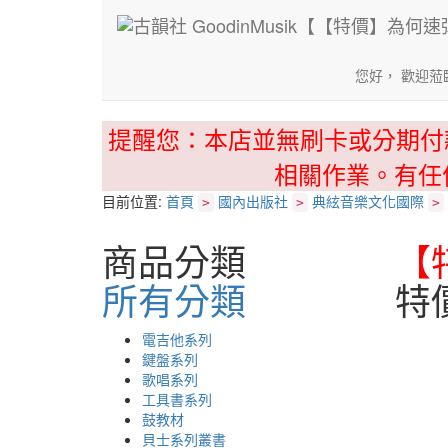
您好， 歡迎蒞
提醒您：本店並無刷卡或分期付
相關作業。有任
目前位置:
首頁
國內出版社
典絃音樂文化國際
>
>
>
商品分類
【
所有分類
特
電吉他系列
鍵盤系列
歌唱系列
工具書系列
鼓教材
貝士系列叢書