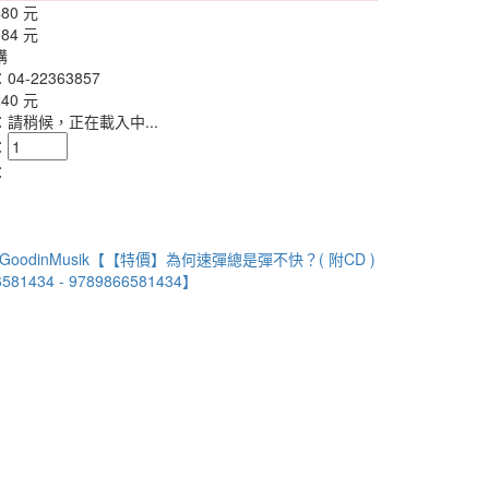
480 元
384 元
購
4-22363857
240 元
：
請稍候，正在載入中...
：
：