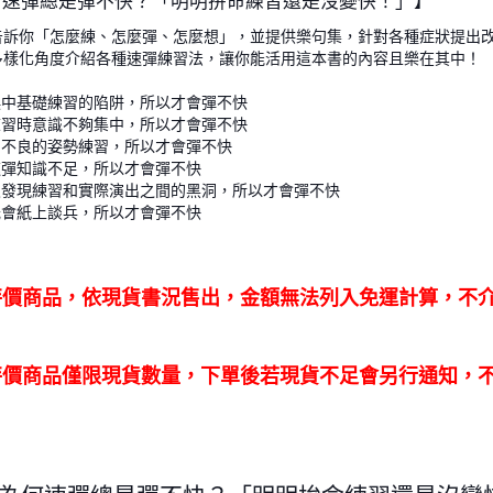
何速彈總是彈不快？「明明拚命練習還是沒變快！」】
告訴你「怎麼練、怎麼彈、怎麼想」，並提供樂句集
，針對各種症狀提出
多樣化角度介紹各種速彈練習法，讓你能活用這本
書的內容且樂在其中！
誤中基礎練習的陷阱，所以才會彈不快
練習時意識不夠集中，所以才會彈不快
用不良的姿勢練習，所以才會彈不快
速彈知識不足，所以才會彈不快
 沒發現練習和實際演出之間的黑洞，所以才會彈不快
光會紙上談兵，所以才會彈不快
 特價商品，依現貨書況售出，金額無法列入免運計算，不
 特價商品僅限現貨數量，下單後若現貨不足會另行通知，