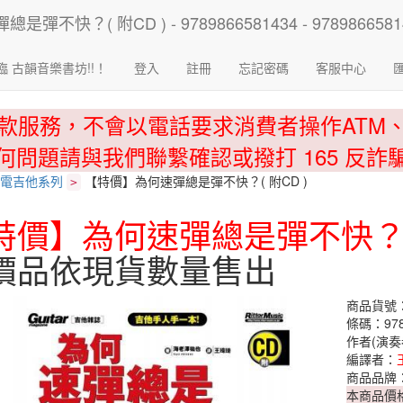
臨 古韻音樂書坊!!！
登入
註冊
忘記密碼
客服中心
款服務，不會以電話要求消費者操作ATM
何問題請與我們聯繫確認或撥打 165 反詐
電吉他系列
【特價】為何速彈總是彈不快？( 附CD )
>
特價】為何速彈總是彈不快？( 
價品依現貨數量售出
商品貨號：9
條碼：978
作者(演奏
編譯者：
商品品牌
本商品價