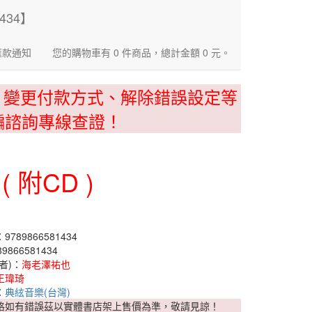
匯款通知
您的購物車有 0 件商品，總計金額 0 元。
、變更付款方式、解除錯誤設定等
騙諮詢專線查證！
附CD )
789866581434
9866581434
者)：
海老澤祐也
王瑋琦
：
典絃音樂(台灣)
格如有錯誤茲以實體書店架上售價為準，敬請見諒！