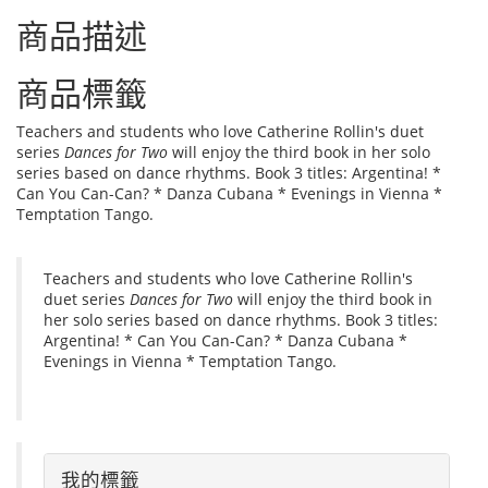
商品描述
商品標籤
Teachers and students who love Catherine Rollin's duet
series
Dances for Two
will enjoy the third book in her solo
series based on dance rhythms. Book 3 titles: Argentina! *
Can You Can-Can? * Danza Cubana * Evenings in Vienna *
Temptation Tango.
Teachers and students who love Catherine Rollin's
duet series
Dances for Two
will enjoy the third book in
her solo series based on dance rhythms. Book 3 titles:
Argentina! * Can You Can-Can? * Danza Cubana *
Evenings in Vienna * Temptation Tango.
我的標籤