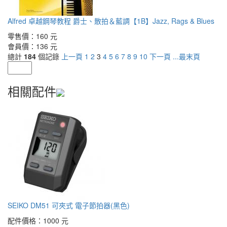
Alfred 卓越鋼琴教程 爵士、散拍＆藍調【1B】Jazz, Rags & Blues
零售價：
160 元
會員價：
136 元
總計
184
個記錄
上一頁
1
2
3
4
5
6
7
8
9
10
下一頁
...最末頁
相關配件
SEIKO DM51 可夾式 電子節拍器(黑色)
配件價格：
1000 元