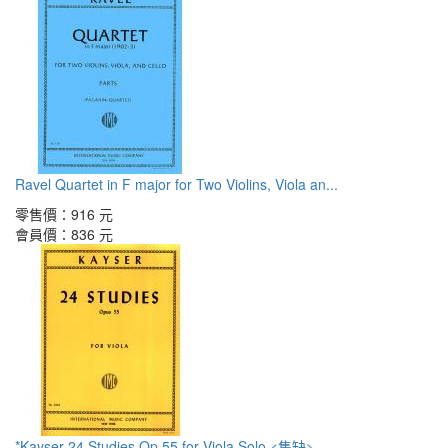
Ravel Quartet in F major for Two Violins, Viola an...
零售價：
916 元
會員價：
836 元
*Kayser 24 Studies Op.55 for Viola Solo <售缺>