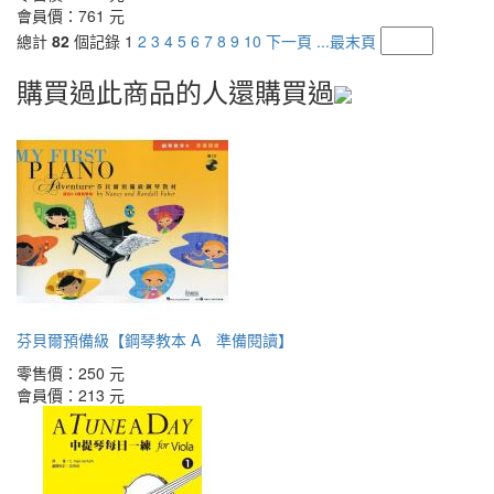
會員價：
761 元
總計
82
個記錄
1
2
3
4
5
6
7
8
9
10
下一頁
...最末頁
購買過此商品的人還購買過
芬貝爾預備級【鋼琴教本 A 準備閱讀】
零售價：
250 元
會員價：
213 元