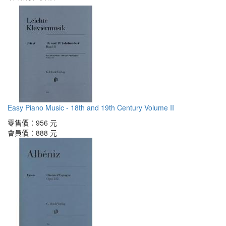
Easy Piano Music - 18th and 19th Century Volume II
零售價：
956 元
會員價：
888 元