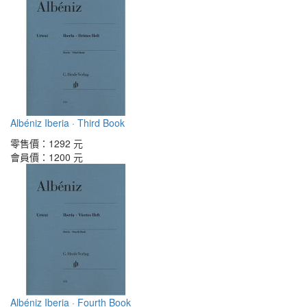
Albéniz Iberia · Third Book
零售價：
1292 元
會員價：
1200 元
Albéniz Iberia · Fourth Book