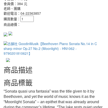
會員價：
384 元
老師、團購
歡迎電洽：04-22363857
購買數量：
商品總價：
商品描述
商品標籤
“Sonata quasi una fantasia” was the title given to it by
Beethoven, and yet the world of music knows it as the
“Moonlight Sonata” – an epithet that was already around
during the composer’s lifetime. “The lake rests quiet under