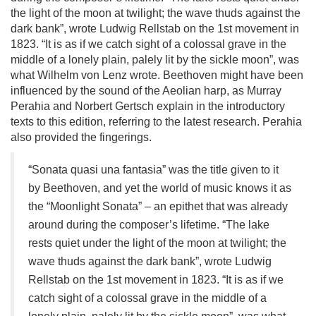
the light of the moon at twilight; the wave thuds against the
dark bank”, wrote Ludwig Rellstab on the 1st movement in
1823. “It is as if we catch sight of a colossal grave in the
middle of a lonely plain, palely lit by the sickle moon”, was
what Wilhelm von Lenz wrote. Beethoven might have been
influenced by the sound of the Aeolian harp, as Murray
Perahia and Norbert Gertsch explain in the introductory
texts to this edition, referring to the latest research. Perahia
also provided the fingerings.
“Sonata quasi una fantasia” was the title given to it
by Beethoven, and yet the world of music knows it as
the “Moonlight Sonata” – an epithet that was already
around during the composer’s lifetime. “The lake
rests quiet under the light of the moon at twilight; the
wave thuds against the dark bank”, wrote Ludwig
Rellstab on the 1st movement in 1823. “It is as if we
catch sight of a colossal grave in the middle of a