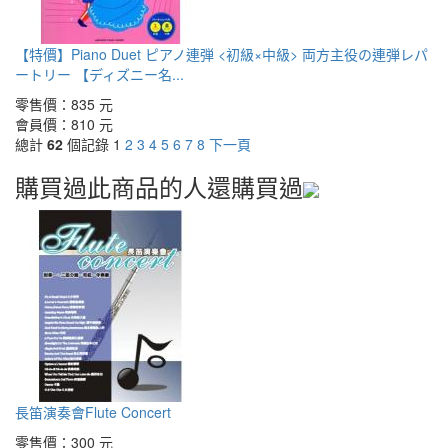
【特價】Piano Duet ピアノ連弾 <初級×中級> 両方主役の連弾レパ
ートリー 【ディズニー名...
零售價：
835 元
會員價：
810 元
總計
62
個記錄
1
2
3
4
5
6
7
8
下一頁
購買過此商品的人還購買過
長笛演奏會Flute Concert
零售價：
300 元