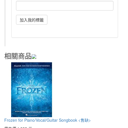
相關商品
Frozen for Piano/Vocal/Guitar Songbook <售缺>