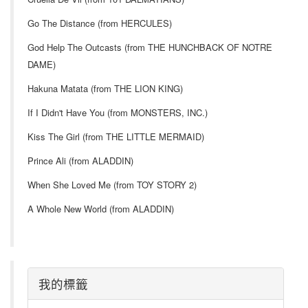
Go The Distance (from HERCULES)
God Help The Outcasts (from THE HUNCHBACK OF NOTRE
DAME)
Hakuna Matata (from THE LION KING)
If I Didn't Have You (from MONSTERS, INC.)
Kiss The Girl (from THE LITTLE MERMAID)
Prince Ali (from ALADDIN)
When She Loved Me (from TOY STORY 2)
A Whole New World (from ALADDIN)
我的標籤