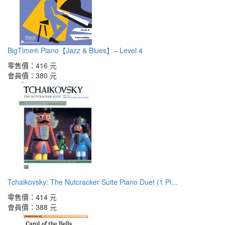
BigTime® Piano【Jazz & Blues】– Level 4
零售價：
416 元
會員價：
380 元
Tchaikovsky: The Nutcracker Suite Piano Duet (1 Pi...
零售價：
414 元
會員價：
388 元