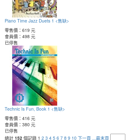
Piano Time Jazz Duets 1 <售缺>
零售價：
619 元
會員價：
498 元
已停售
Technic Is Fun, Book 1 <售缺>
零售價：
416 元
會員價：
380 元
已停售
總計
152
個記錄
1
2
3
4
5
6
7
8
9
10
下一頁
...最末頁