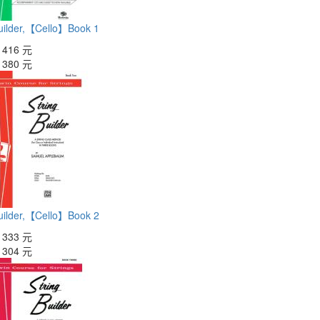
Builder,【Cello】Book 1
：
416 元
：
380 元
Builder,【Cello】Book 2
：
333 元
：
304 元