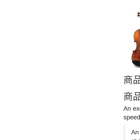
商
商
An exc
speed
An 