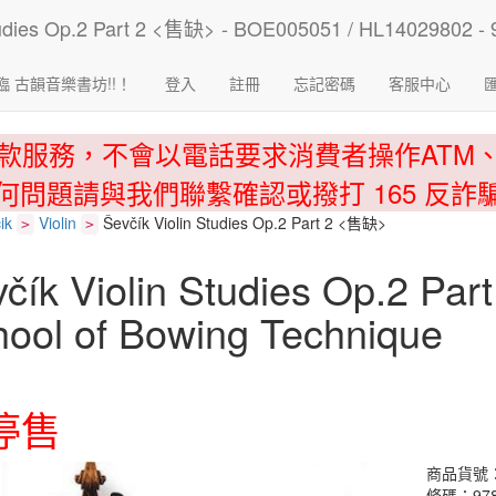
臨 古韻音樂書坊!!！
登入
註冊
忘記密碼
客服中心
款服務，不會以電話要求消費者操作ATM
何問題請與我們聯繫確認或撥打 165 反詐
ik
Violin
Ševčík Violin Studies Op.2 Part 2 <售缺>
>
>
čík Violin Studies Op.2 Pa
ool of Bowing Technique
停售
商品貨號：BO
條碼：978