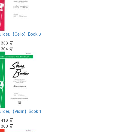
Builder,【Cello】Book 3
：
333 元
：
304 元
Builder,【Violin】Book 1
：
416 元
：
380 元