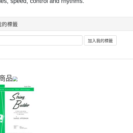
les, speed, control and rhythms.
我的標籤
商品