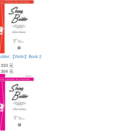
Builder,【Violin】Book 2
：
333 元
：
304 元