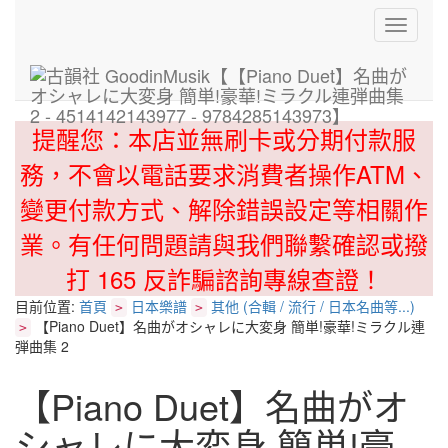
Toggle
navigati
提醒您：本店並無刷卡或分期付款服
務，不會以電話要求消費者操作ATM、
變更付款方式、解除錯誤設定等相關作
業。有任何問題請與我們聯繫確認或撥
打 165 反詐騙諮詢專線查證！
目前位置:
首頁
日本樂譜
其他 (合輯 / 流行 / 日本名曲等...)
>
>
【Piano Duet】名曲がオシャレに大変身 簡単!豪華!ミラクル連
>
弾曲集 2
【Piano Duet】名曲がオ
シャレに大変身 簡単!豪