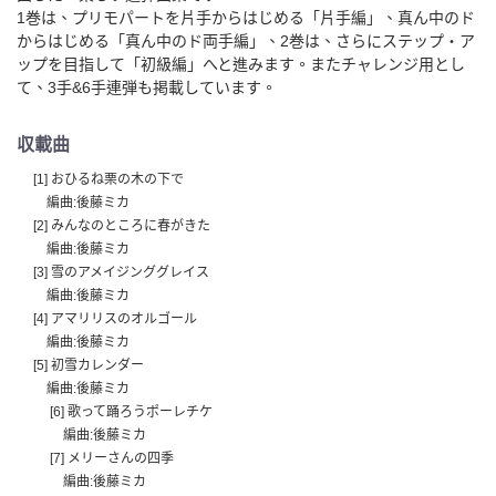
1巻は、プリモパートを片手からはじめる「片手編」、真ん中のド
からはじめる「真ん中のド両手編」、2巻は、さらにステップ・ア
ップを目指して「初級編」へと進みます。またチャレンジ用とし
て、3手&6手連弾も掲載しています。
収載曲
[1] おひるね栗の木の下で
編曲:後藤ミカ
[2] みんなのところに春がきた
編曲:後藤ミカ
[3] 雪のアメイジンググレイス
編曲:後藤ミカ
[4] アマリリスのオルゴール
編曲:後藤ミカ
[5] 初雪カレンダー
編曲:後藤ミカ
[6] 歌って踊ろうポーレチケ
編曲:後藤ミカ
[7] メリーさんの四季
編曲:後藤ミカ