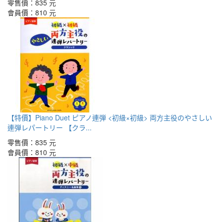
零售價：
835 元
會員價：
810 元
【特價】Piano Duet ピアノ連弾 <初級×初級> 両方主役のやさしい
連弾レパートリー 【クラ...
零售價：
835 元
會員價：
810 元