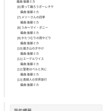
編曲:後藤ミカ
[6] 歌って踊ろうポーレチケ
編曲:後藤ミカ
[7] メリーさんの四季
編曲:後藤ミカ
[8] うみ～マイ・ボニー
編曲:後藤ミカ
[9] かたつむりの雨やどり
編曲:後藤ミカ
[10] 遠き山の夕やけ
編曲:後藤ミカ
[11] エーデルワイス
編曲:後藤ミカ
[12] 聖者はベルと共に
編曲:後藤ミカ
[13] 貴婦人の世界旅行
編曲:後藤ミカ
我的標籤