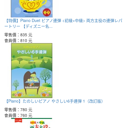
【特價】Piano Duet ピアノ連弾 <初級×中級> 両方主役の連弾レパ
ートリー 【ディズニー名...
零售價：
835 元
會員價：
810 元
【Piano】たのしいピアノ やさしい6手連弾 1（改訂版）
零售價：
780 元
會員價：
760 元