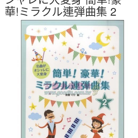
華!ミラクル連弾曲集 2