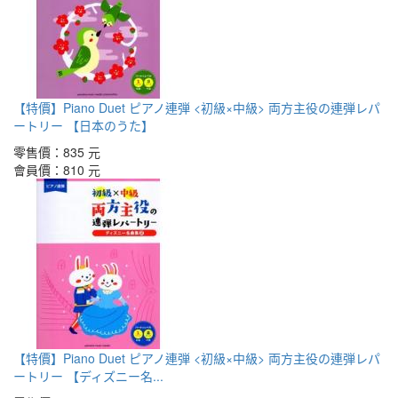
【特價】Piano Duet ピアノ連弾 <初級×中級> 両方主役の連弾レパ
ートリー 【日本のうた】
零售價：
835 元
會員價：
810 元
【特價】Piano Duet ピアノ連弾 <初級×中級> 両方主役の連弾レパ
ートリー 【ディズニー名...