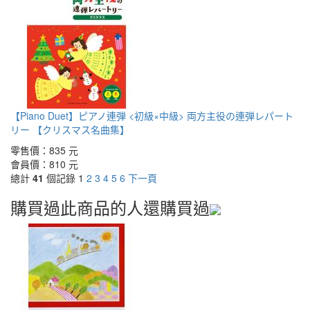
【Piano Duet】ピアノ連弾 <初級×中級> 両方主役の連弾レパート
リー 【クリスマス名曲集】
零售價：
835 元
會員價：
810 元
總計
41
個記錄
1
2
3
4
5
6
下一頁
購買過此商品的人還購買過