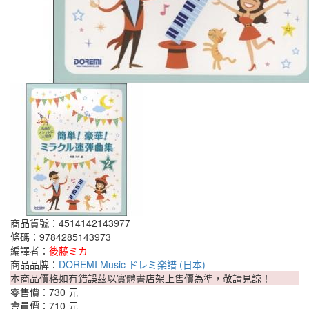
商品貨號：4514142143977
條碼：9784285143973
編譯者：
後藤ミカ
商品品牌：
DOREMI Music ドレミ楽譜 (日本)
本商品價格如有錯誤茲以實體書店架上售價為準，敬請見諒！
零售價：
730 元
會員價：
710 元