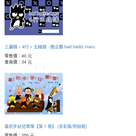
三麗鷗 < 4行 > 五線譜 - 酷企鵝 bad badtz-maru
零售價：
40 元
會員價：
34 元
最初步幼兒樂理【第 1 冊】 (全彩版/附貼紙)
零售價：
250 元