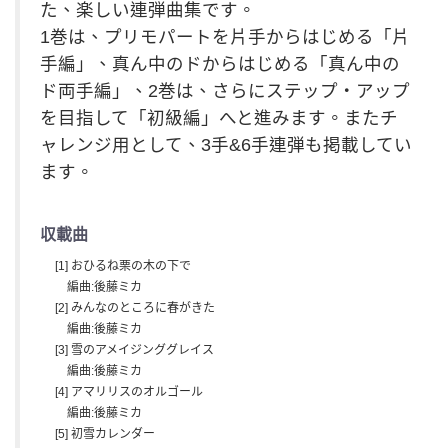
た、楽しい連弾曲集です。
1巻は、プリモパートを片手からはじめる「片
手編」、真ん中のドからはじめる「真ん中の
ド両手編」、2巻は、さらにステップ・アップ
を目指して「初級編」へと進みます。またチ
ャレンジ用として、3手&6手連弾も掲載してい
ます。
収載曲
[1] おひるね栗の木の下で
編曲:後藤ミカ
[2] みんなのところに春がきた
編曲:後藤ミカ
[3] 雪のアメイジンググレイス
編曲:後藤ミカ
[4] アマリリスのオルゴール
編曲:後藤ミカ
[5] 初雪カレンダー