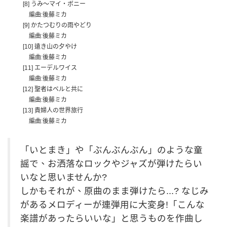
[8] うみ～マイ・ボニー
編曲:後藤ミカ
[9] かたつむりの雨やどり
編曲:後藤ミカ
[10] 遠き山の夕やけ
編曲:後藤ミカ
[11] エーデルワイス
編曲:後藤ミカ
[12] 聖者はベルと共に
編曲:後藤ミカ
[13] 貴婦人の世界旅行
編曲:後藤ミカ
「いとまき」や「ぶんぶんぶん」のような童
謡で、お洒落なロックやジャズが弾けたらい
いなと思いませんか?
しかもそれが、原曲のまま弾けたら...? なじみ
があるメロディーが連弾用に大変身!「こんな
楽譜があったらいいな」と思うものを作曲し