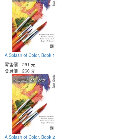
A Splash of Color, Book 1
零售價：
291 元
會員價：
266 元
A Splash of Color, Book 2