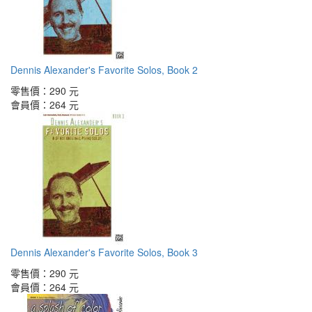
Dennis Alexander's Favorite Solos, Book 2
零售價：
290 元
會員價：
264 元
Dennis Alexander's Favorite Solos, Book 3
零售價：
290 元
會員價：
264 元