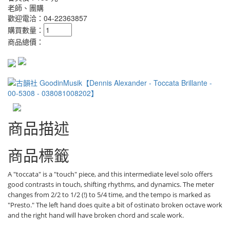
老師、團購
歡迎電洽：04-22363857
購買數量：
商品總價：
商品描述
商品標籤
A "toccata" is a "touch" piece, and this intermediate level solo offers
good contrasts in touch, shifting rhythms, and dynamics. The meter
changes from 2/2 to 1/2 (!) to 5/4 time, and the tempo is marked as
"Presto." The left hand does quite a bit of ostinato broken octave work
and the right hand will have broken chord and scale work.