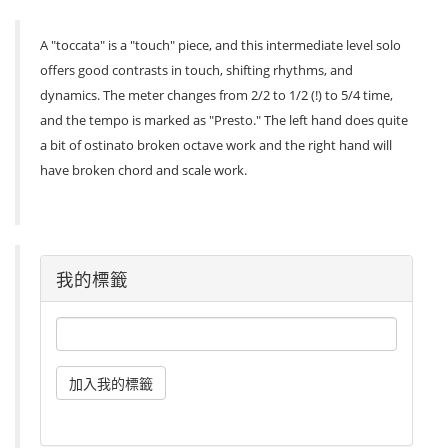
A "toccata" is a "touch" piece, and this intermediate level solo
offers good contrasts in touch, shifting rhythms, and
dynamics. The meter changes from 2/2 to 1/2 (!) to 5/4 time,
and the tempo is marked as "Presto." The left hand does quite
a bit of ostinato broken octave work and the right hand will
have broken chord and scale work.
我的標籤