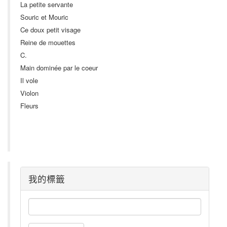
La petite servante
Souric et Mouric
Ce doux petit visage
Reine de mouettes
C.
Main dominée par le coeur
Il vole
Violon
Fleurs
我的標籤