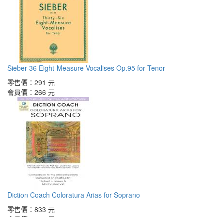
Sieber 36 Eight-Measure Vocalises Op.95 for Tenor
零售價：
291 元
會員價：
266 元
Diction Coach Coloratura Arias for Soprano
零售價：
833 元