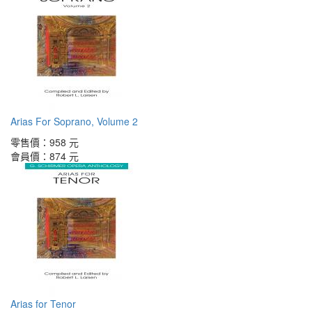
Arias For Soprano, Volume 2
零售價：
958 元
會員價：
874 元
Arias for Tenor