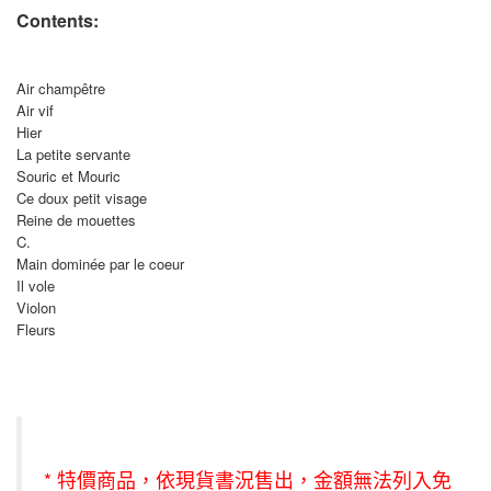
Contents:
Air champêtre
Air vif
Hier
La petite servante
Souric et Mouric
Ce doux petit visage
Reine de mouettes
C.
Main dominée par le coeur
Il vole
Violon
Fleurs
* 特價商品，依現貨書況售出，金額無法列入免