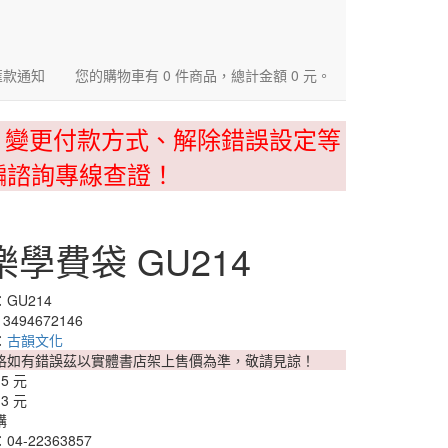
匯款通知
您的購物車有 0 件商品，總計金額 0 元。
、變更付款方式、解除錯誤設定等
騙諮詢專線查證！
"音樂學費袋 GU214
GU214
3494672146
：
古韻文化
格如有錯誤茲以實體書店架上售價為準，敬請見諒！
15 元
13 元
購
4-22363857