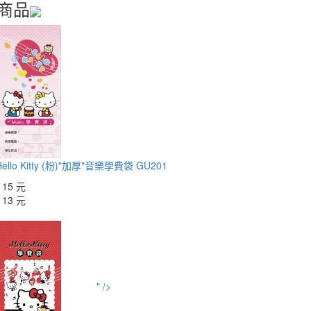
商品
llo Kitty (粉)"加厚"音樂學費袋 GU201
：
15 元
：
13 元
" />