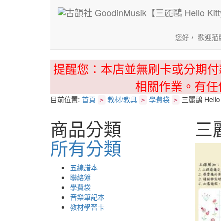
您好， 歡迎蒞
提醒您：本店並無刷卡或分期付
相關作業。有任
目前位置:
首頁
教材/教具
學費袋
三麗鷗 Hello
>
>
>
商品分類
三麗
所有分類
五線譜本
聯絡簿
學費袋
音樂筆記本
教材學習卡