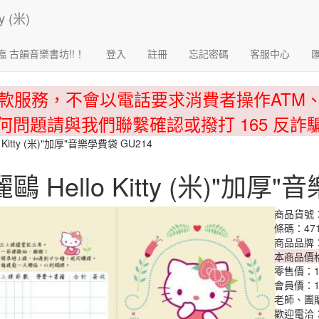
臨 古韻音樂書坊!!！
登入
註冊
忘記密碼
客服中心
款服務，不會以電話要求消費者操作ATM
何問題請與我們聯繫確認或撥打 165 反詐
 Kitty (米)"加厚"音樂學費袋 GU214
鷗 Hello Kitty (米)"加厚
商品貨號：
條碼：471
商品品牌
本商品價
零售價：
會員價：
老師、團
歡迎電洽：0