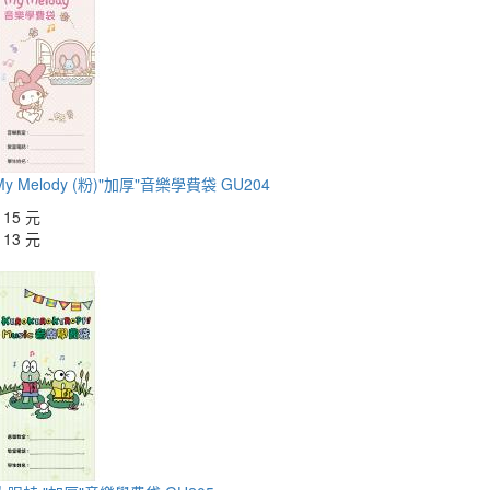
y Melody (粉)"加厚"音樂學費袋 GU204
：
15 元
：
13 元