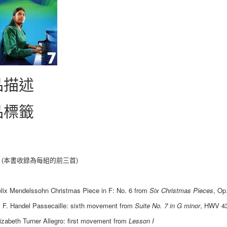
品描述
品標籤
 (本書收錄為每組的前三首)
lix Mendelssohn Christmas Piece in F: No. 6 from
Six Christmas Pieces
, Op
 F. Handel Passecaille: sixth movement from
Suite No. 7 in G minor
, HWV 4
izabeth Turner Allegro: first movement from
Lesson I