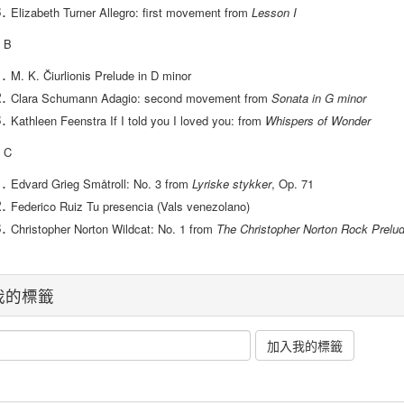
Elizabeth Turner Allegro: first movement from
Lesson I
 B
M. K. Čiurlionis Prelude in D minor
Clara Schumann Adagio: second movement from
Sonata in G minor
Kathleen Feenstra If I told you I loved you: from
Whispers of Wonder
 C
Edvard Grieg Småtroll: No. 3 from
Lyriske stykker
, Op. 71
Federico Ruiz Tu presencia (Vals venezolano)
Christopher Norton Wildcat: No. 1 from
The Christopher Norton Rock Prelud
我的標籤