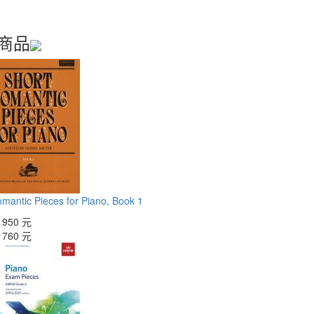
商品
mantic Pieces for Piano, Book 1
：
950 元
：
760 元