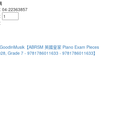
購
4-22363857
：
：