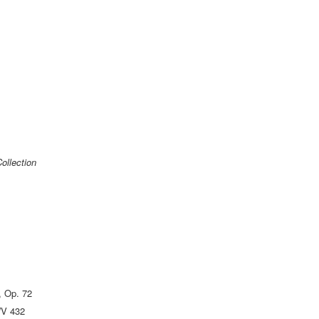
ollection
, Op. 72
V 432