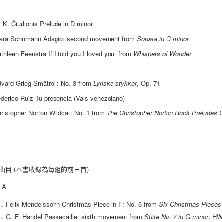
 K. Čiurlionis Prelude in D minor
ara Schumann Adagio: second movement from
Sonata in G minor
thleen Feenstra If I told you I loved you: from
Whispers of Wonder
vard Grieg Småtroll: No. 3 from
Lyriske stykker
, Op. 71
derico Ruiz Tu presencia (Vals venezolano)
ristopher Norton Wildcat: No. 1 from
The Christopher Norton Rock Preludes C
曲目 (本書收錄為每組的前三首)
 A
Felix Mendelssohn Christmas Piece in F: No. 6 from
Six Christmas Pieces
G. F. Handel Passecaille: sixth movement from
Suite No. 7 in G minor
, HW