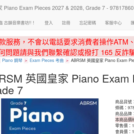
臨 古韻音樂書坊!!！
登入
註冊
忘記密碼
客服中心
款服務，不會以電話要求消費者操作ATM
何問題請與我們聯繫確認或撥打 165 反詐
Piano 鋼琴
Exam Pieces 考曲
ABRSM 英國皇家 Piano Exam Piece
>
>
RSM 英國皇家 Piano Exam Pi
ade 7
商品貨號：9
條碼：978
商品品牌
本商品價
零售價：
會員價：