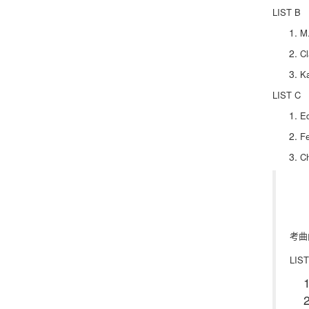
LIST B
M.
Cl
Ka
LIST C
Ed
Fe
Ch
考曲
LIST