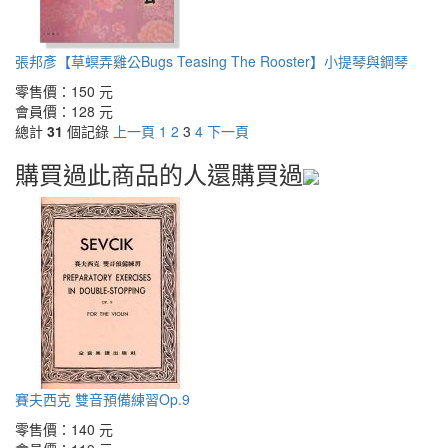
張邦彥【草螟弄雞公Bugs Teasing The Rooster】小提琴與鋼琴
零售價：
150 元
會員價：
128 元
總計
31
個記錄
上一頁
1
2
3
4
下一頁
購買過此商品的人還購買過
賽夫西克 雙音預備練習Op.9
零售價：
140 元