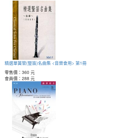
精選單簧管(豎笛)名曲集 <音樂會用> 第1冊
零售價：
360 元
會員價：
288 元