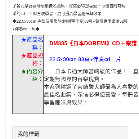
了各式樂器宮崎駿最佳名曲集，深信必得您喜愛，每冊皆附有精
采的cd，不但方便學習，更可提高學習趣味與效果。
◆22.5x30cm 完整演奏樂譜(附鋼琴伴奏)88頁+豎笛專用樂譜32頁
+伴奏cd一片◆
★產品名
DM335《日本DOREMI》CD＋樂
稱：
★產品規
22.5x30cm 88頁+伴奏cd一片
格：
★內容介
日本卡通大師宮崎駿的作品，一直為
紹：
定期無國界的音樂瑰寶。
本系列精選了宮崎駿大師最為人喜愛的
最佳名曲集，深信必得您喜愛，每冊皆
學習趣味與效果。
我的標籤