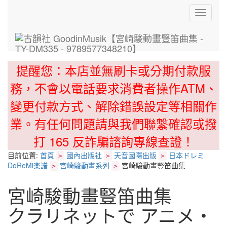
Toggle
navigati
提醒您：本店並無刷卡或分期付款服
務，不會以電話要求消費者操作ATM、
變更付款方式、解除錯誤設定等相關作
業。有任何問題請與我們聯繫確認或撥
打 165 反詐騙諮詢專線查證！
目前位置:
首頁
國內出版社
天音國際出版
日本ドレミ
>
>
>
DoReMi楽譜
宮崎駿動畫系列
宮崎駿動畫豎笛曲集
>
>
宮崎駿動畫豎笛曲集
クラリネットで アニメ・