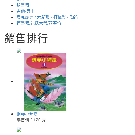
弦樂器
吉他/貝士
烏克麗麗 / 木箱鼓 / 打擊樂 / 陶笛
管樂器/包括木管/菲菲笛
銷售排行
鋼琴小精靈1 (...
零售價：
120 元