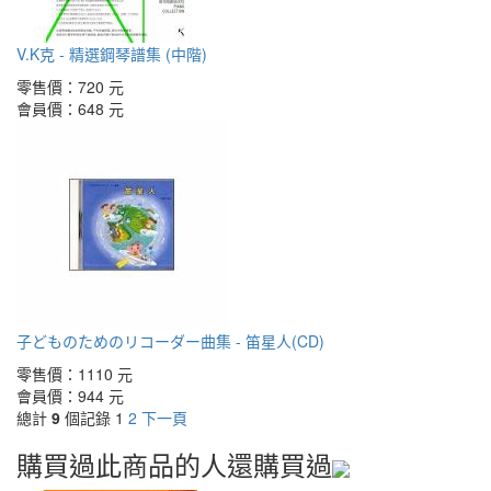
V.K克 - 精選鋼琴譜集 (中階)
零售價：
720 元
會員價：
648 元
子どものためのリコーダー曲集 - 笛星人(CD)
零售價：
1110 元
會員價：
944 元
總計
9
個記錄
1
2
下一頁
購買過此商品的人還購買過