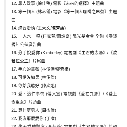
12. 尋人啟事 (徐佳瑩) 電影《未來的選擇》主題曲
13. 等一個人 (林芯儀) 電影《等一個人咖啡之思螢》主題
曲
14. 練習愛情 (王大文/陳芳語)
15. 一人水一項 (任家萱/蕭煌奇) 陽光基金會 全聯《零錢
捐》公益廣告曲
16. 分手說愛你 (Kimberley) 電視劇《主君的太陽》/《歐
若拉公主》片尾曲
17. 手心的薔薇 (林俊傑/鄧紫棋)
18. 可惜沒如果 (林俊傑)
19. 你給我聽好 (陳奕迅)
20. 愛．這件事情 (傅又宣) 電視劇《愛在異鄉》/《愛上
恢單女》片頭曲
21. 算什麼男人 (周杰倫)
22. 我沒那麼愛你 (丁噹)
23. 像天堂的懸崖 (李佳薇) 電視劇《主君的太陽》片頭