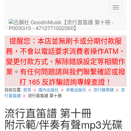
Toggle
navigati
提醒您：本店並無刷卡或分期付款服
務，不會以電話要求消費者操作ATM、
變更付款方式、解除錯誤設定等相關作
業。有任何問題請與我們聯繫確認或撥
打 165 反詐騙諮詢專線查證！
目前位置:
首頁
國內出版社
卓著出版社
流行器樂譜
流
>
>
>
>
行直笛譜
流行直笛譜 第十冊
>
流行直笛譜 第十冊
附示範/伴奏有聲mp3光碟