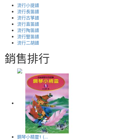
流行小提譜
流行長笛譜
流行古箏譜
流行直笛譜
流行陶笛譜
流行豎笛譜
流行二胡譜
銷售排行
鋼琴小精靈1 (...