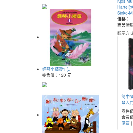
Kjos Mu
Härtel
Sinko-M
價格：
商品清
顯示方
鋼琴小精靈1 (...
零售價：
120 元
簡中/
琴入
零售價
會員價
購買