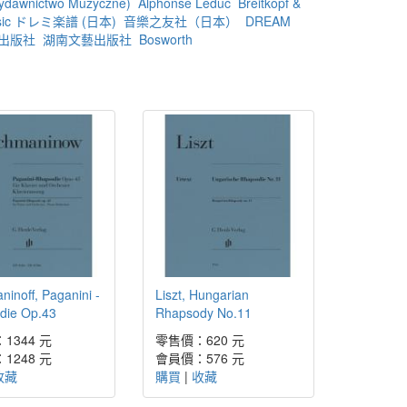
ydawnictwo Muzyczne)
Alphonse Leduc
Breitkopf &
sic ドレミ楽譜 (日本)
音樂之友社（日本）
DREAM
出版社
湖南文藝出版社
Bosworth
inoff, Paganini -
Liszt, Hungarian
die Op.43
Rhapsody No.11
1344 元
零售價：620 元
1248 元
會員價：576 元
收藏
購買
|
收藏