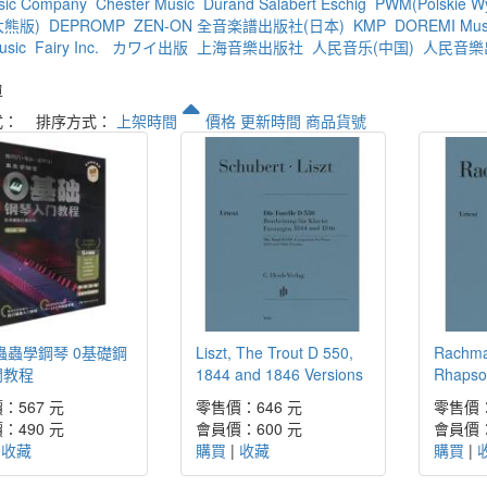
sic Company
Chester Music
Durand Salabert Eschig
PWM(Polskie W
(大熊版)
DEPROMP
ZEN-ON 全音楽譜出版社(日本)
KMP
DOREMI Mu
usic
Fairy Inc.
カワイ出版
上海音樂出版社
人民音乐(中国)
人民音樂
單
式：
排序方式：
上架時間
價格
更新時間
商品貨號
蟲蟲學鋼琴 0基礎鋼
Liszt, The Trout D 550,
Rachman
門教程
1844 and 1846 Versions
Rhapso
：567 元
零售價：646 元
零售價：
：490 元
會員價：600 元
會員價：
|
收藏
購買
|
收藏
購買
|