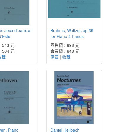
Les Jeux d’eaux à
Brahms, Waltzes op.39
 d’Este
for Piano 4-hands
543 元
零售價：698 元
504 元
會員價：648 元
收藏
購買
|
收藏
ven, Piano
Daniel Hellbach