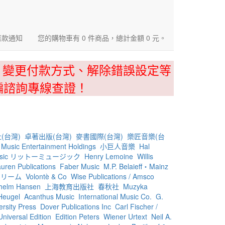
匯款通知
您的購物車有 0 件商品，總計金額 0 元。
、變更付款方式、解除錯誤設定等
騙諮詢專線查證！
(台灣)
卓著出版(台灣)
麥書國際(台灣)
樂匠音樂(台
Music Entertainment Holdings
小巨人音樂
Hal
 Music リットーミュージック
Henry Lemoine
Willis
uren Publications
Faber Music
M.P. Belaieff・Mainz
トリーム
Volontè & Co
Wise Publications / Amsco
lhelm Hansen
上海教育出版社
春秋社
Muzyka
Heugel
Acanthus Music
International Music Co.
G.
ersity Press
Dover Publications Inc
Carl Fischer /
Universal Edition
Edition Peters
Wiener Urtext
Neil A.