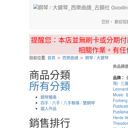
您好， 歡迎蒞
提醒您：本店並無刷卡或分期付
相關作業。有任
目前位置:
首頁
西樂曲譜
鋼琴 / 大鍵琴
>
>
商品篩
商品分類
品牌：
所有分類
灣)
三
Leonard
Music
鋼琴獨奏
Forberg 
四手 / 六手 / 八手聯彈 / 雙鋼琴
Publicat
國人作品
Publishe
Henle V
銷售排行
Theodor