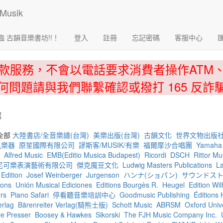
臨 古韻音樂書坊!!！
登入
註冊
忘記密碼
客服中心
款服務，不會以電話要求消費者操作ATM
何問題請與我們聯繫確認或撥打 165 反詐
選
全部
大陸書店/全音樂譜(台灣)
美樂出版(台灣)
古韻文化
世界文物出版社
風樂器
原笙國際有限公司
謬斯客/MUSIK/有樂
福爾摩沙合唱團
Yamaha 
Alfred Music
EMB(Editio Musica Budapest)
Ricordi
DSCH
Rittor
尼可樂表演藝術有限公司
傑克魔豆文化
Ludwig Masters Publications
La
Edition
Josef Weinberger
Jurgenson
ハンナ(ショパン)
サウンドス
ions
Unión Musical Ediciones
Editions Bourgès R.
Heugel
Edition Wi
rs
Piano Safari
停看聽音樂培訓中心
Goodmusic Publishing
Éditions 
erlag
Bärenreiter Verlag(騎熊士版)
Schott Music
ABRSM
Oxford Univ
e Presser
Boosey & Hawkes
Sikorski
The FJH Music Company Inc.