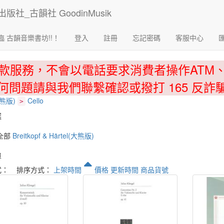
臨 古韻音樂書坊!!！
登入
註冊
忘記密碼
客服中心
款服務，不會以電話要求消費者操作ATM
何問題請與我們聯繫確認或撥打 165 反詐
(大熊版)
Cello
>
選
全部
Breitkopf & Härtel(大熊版)
單
式：
排序方式：
上架時間
價格
更新時間
商品貨號