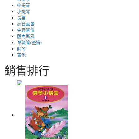
中提琴
小提琴
長笛
高音直笛
中音直笛
薩克斯風
單簧管(豎笛)
鋼琴
吉他
銷售排行