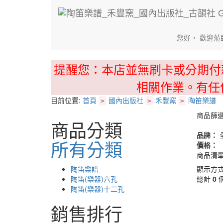
您好， 歡迎蒞
提醒您：本店並無刷卡或分期付
相關作業。有任
目前位置:
首頁
國內出版社
禾豐窯
陶笛樂譜
>
>
>
商品篩
商品分類
品牌：
所有分類
價格：
商品清
陶笛樂譜
顯示方
陶笛(樂器)六孔
總計
0
陶笛(樂器)十二孔
銷售排行