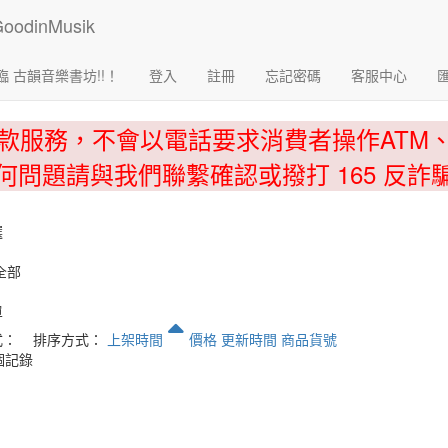
臨 古韻音樂書坊!!！
登入
註冊
忘記密碼
客服中心
款服務，不會以電話要求消費者操作ATM
何問題請與我們聯繫確認或撥打 165 反詐
選
全部
單
式：
排序方式：
上架時間
價格
更新時間
商品貨號
個記錄