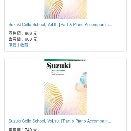
Suzuki Cello School, Vol.9【Part & Piano Accompanim...
零售價：666 元
會員價：608 元
購買
|
收藏
Suzuki Cello School, Vol.10【Part & Piano Accompani...
零售價：749 元