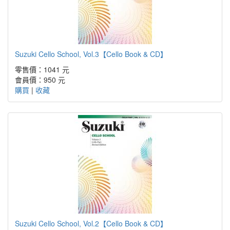
Suzuki Cello School, Vol.3【Cello Book & CD】
零售價：1041 元
會員價：950 元
購買
|
收藏
Suzuki Cello School, Vol.2【Cello Book & CD】