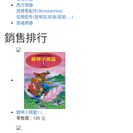
西方樂器
西樂零配件(Accessories)
弦樂配件(提琴弦/松香/肩墊.....)
奧福樂器
銷售排行
鋼琴小精靈1 (...
零售價：
120 元