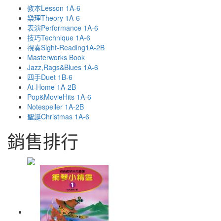
教本Lesson 1A-6
樂理Theory 1A-6
表演Performance 1A-6
技巧Technique 1A-6
視奏Sight-Reading1A-2B
Masterworks Book
Jazz,Rags&Blues 1A-6
四手Duet 1B-6
At-Home 1A-2B
Pop&MovieHits 1A-6
Notespeller 1A-2B
聖誕Christmas 1A-6
銷售排行