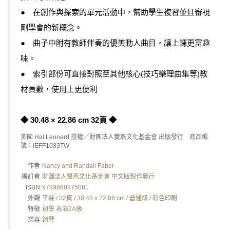
● 在創作與探索的單元活動中，幫助學生複習並且審視
剛學會的新概念。
● 曲子中附有教師伴奏的優美動人曲目，讓上課更富趣
味。
● 索引部份可直接對照至其他核心(技巧樂理曲集等)教
材頁數，使用上更便利
◆ 30.48 × 22.86 cm 32頁 ◆
美國 Hal Leonard 授權／財團法人雙燕文化基金會 出版發行 商品編
號：IEFF1083TW
作者
Nancy and Randall Faber
編訂者
財團法人雙燕文化基金會 中文版製作發行
ISBN
9789868875081
外觀
平裝 / 32頁 / 30.48 x 22.86 cm / 普通級 / 彩色印刷
特徵
初學 表演2A級
樂器
鋼琴