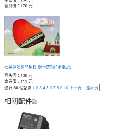
會員價：
170 元
福樂彈唱鋼琴教程:鋼琴技巧(2)附貼紙
零售價：
130 元
會員價：
111 元
總計
86
個記錄
1
2
3
4
5
6
7
8
9
10
下一頁
...最末頁
相關配件