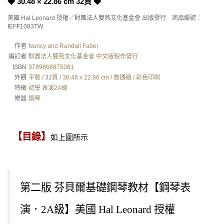
◆ 30.48 × 22.86 cm 32頁 ◆
美國 Hal Leonard 授權／財團法人雙燕文化基金會 出版發行 商品編號：
IEFF1083TW
作者
Nancy and Randall Faber
編訂者
財團法人雙燕文化基金會 中文版製作發行
ISBN
9789868875081
外觀
平裝 / 32頁 / 30.48 x 22.86 cm / 普通級 / 彩色印刷
特徵
初學 表演2A級
樂器
鋼琴
【目錄】
如上圖所示
第二版 芬貝爾基礎鋼琴教材【鋼琴表
演．2A級】美國 Hal Leonard 授權