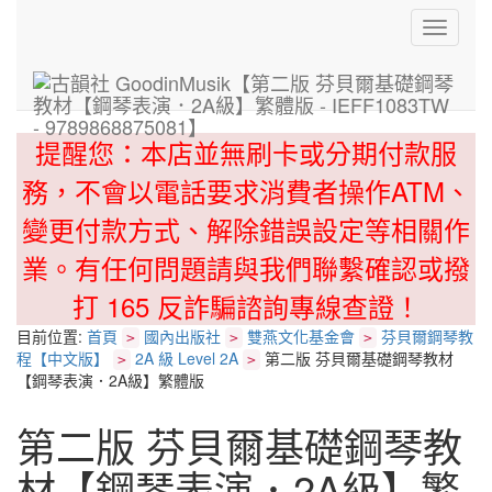
Toggle
navigati
提醒您：本店並無刷卡或分期付款服
務，不會以電話要求消費者操作ATM、
變更付款方式、解除錯誤設定等相關作
業。有任何問題請與我們聯繫確認或撥
打 165 反詐騙諮詢專線查證！
目前位置:
首頁
國內出版社
雙燕文化基金會
芬貝爾鋼琴教
>
>
>
程【中文版】
2A 級 Level 2A
第二版 芬貝爾基礎鋼琴教材
>
>
【鋼琴表演．2A級】繁體版
第二版 芬貝爾基礎鋼琴教
材【鋼琴表演．2A級】繁