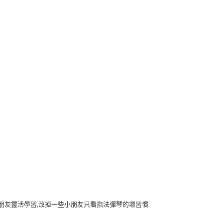
朋友靈活學習
,
改掉一些小朋友只看指法彈琴的壞習慣
.