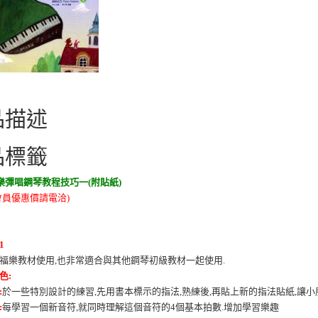
品描述
品標籤
樂彈唱鋼琴教程技巧一(附貼紙)
會員優惠價請電洽)
1
福樂教材使用
,
也非常適合與其他鋼琴初級教材一起使用
.
色
:
:
於一些特別設計的練習
,
先用書本標示的指法
,
熟練後
,
再貼上新的指法貼紙
,
讓小
:
每學習一個新音符
,
就同時理解這個音符的
4
個基本拍數
.
增加學習樂趣