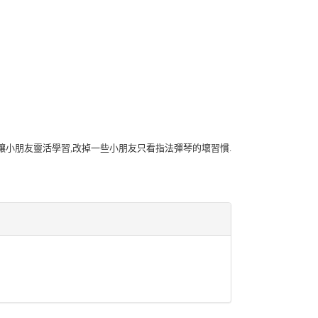
讓小朋友靈活學習
,
改掉一些小朋友只看指法彈琴的壞習慣
.