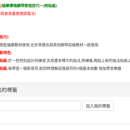
)
福樂彈唱鋼琴教程技巧一(附貼紙)
師與會員優惠價請電洽)
技巧
1
搭配福樂教材使用
,
也非常適合與其他鋼琴初級教材一起使用
.
新特色
:
貼紙
:
於一些特別設計的練習
,
先用書本標示的指法
,
熟練後
,
再貼上新的指法貼紙
,
貼紙
:
每學習一個新音符
,
就同時理解這個音符的
4
個基本拍數
.
增加學習樂趣
我的標籤