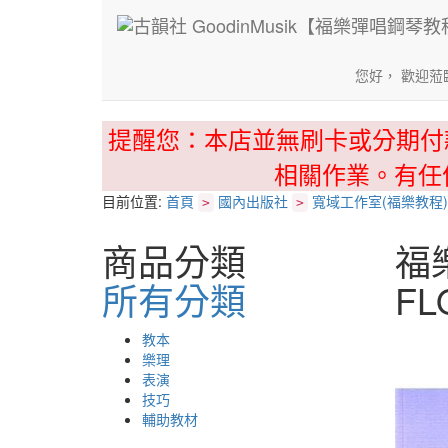
您好， 歡迎蒞
提醒您：本店並無刷卡或分期付
相關作業。有任
目前位置:
首頁
國內出版社
寬域工作室(福樂教程)
>
>
商品分類
福
所有分類
FL
教本
樂理
表演
技巧
輔助教材