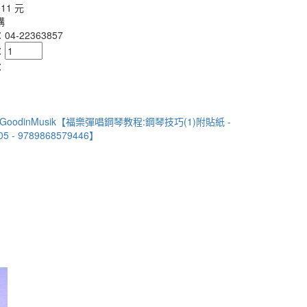
111 元
購
4-22363857
：
：