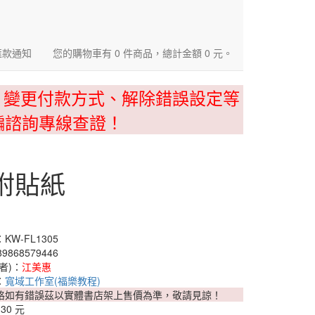
匯款通知
您的購物車有 0 件商品，總計金額 0 元。
、變更付款方式、解除錯誤設定等
騙諮詢專線查證！
附貼紙
W-FL1305
9868579446
者)：
江美惠
：
寬域工作室(福樂教程)
格如有錯誤茲以實體書店架上售價為準，敬請見諒！
130 元