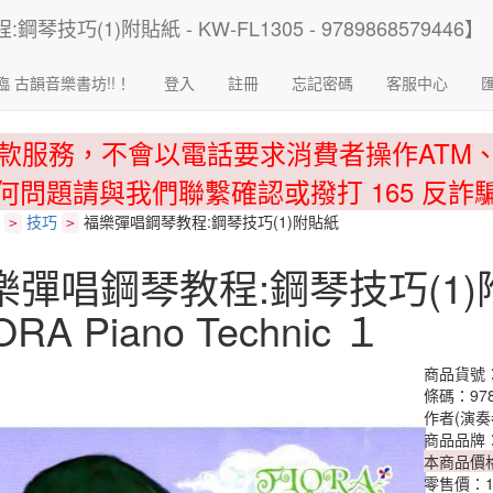
臨 古韻音樂書坊!!！
登入
註冊
忘記密碼
客服中心
款服務，不會以電話要求消費者操作ATM
何問題請與我們聯繫確認或撥打 165 反詐
技巧
福樂彈唱鋼琴教程:鋼琴技巧(1)附貼紙
>
>
樂彈唱鋼琴教程:鋼琴技巧(1)
ORA Piano Technic １
商品貨號：K
條碼：978
作者(演奏
商品品牌
本商品價
零售價：