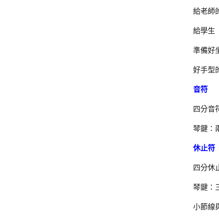
給老師的
給學生
準備好
好手型的
音符
四分音
琴鍵：兩
休止符
四分休止
琴鍵：三
小節線與