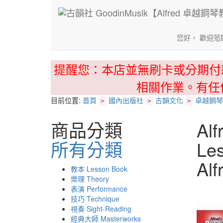
您好， 歡迎蒞
提醒您：本店並無刷卡或分期付
相關作業。有任
目前位置:
首頁
國內出版社
古韻文化
卓越鋼琴
>
>
>
商品分類
A
所有分類
Le
Al
教本 Lesson Book
樂理 Theory
表演 Performance
技巧 Technique
視奏 Sight-Reading
經典大師 Masterworks