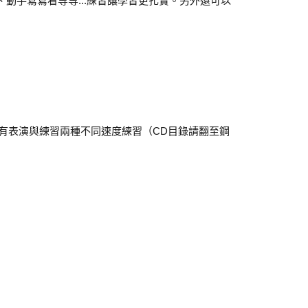
動手寫寫看等等...練習讓學習更扎實。另外還可以
均有表演與練習兩種不同速度練習（CD目錄請翻至鋼