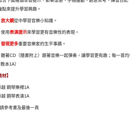
包含下面幾個學習提示，節奏型態、手指運動、創意思考、練習日記、
幾點來提升學習興趣。
放大鏡
從中學習音樂小知識。
. 使用
表演提示
來學習更有音樂性的表現。
發現更多
重要音樂家的生平事蹟。
4. 聽著CD（隨書附上）跟著音樂一起彈奏，讓學習更有趣；每一首
教本1A）
教材】
d 卓越 鋼琴樂裡1A
d 卓越 鋼琴表演1A
目請參考書及最後一頁
】