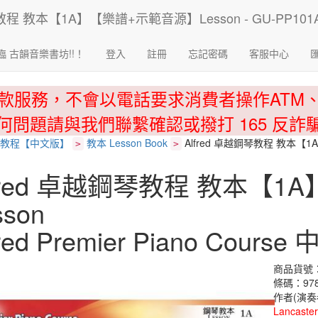
臨 古韻音樂書坊!!！
登入
註冊
忘記密碼
客服中心
款服務，不會以電話要求消費者操作ATM
何問題請與我們聯繫確認或撥打 165 反詐
教程【中文版】
教本 Lesson Book
Alfred 卓越鋼琴教程 教本【1
>
>
lfred 卓越鋼琴教程 教本【
sson
fred Premier Piano Cours
商品貨號：
條碼：978
作者(演奏
Lancaster,