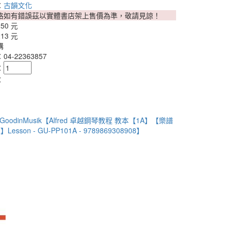
：
古韻文化
格如有錯誤茲以實體書店架上售價為準，敬請見諒！
250 元
213 元
購
4-22363857
：
：