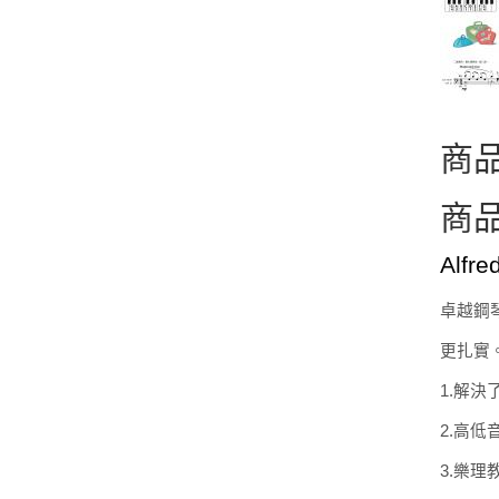
商
商
Alf
卓越鋼
更扎實
1.解
2.高
3.樂