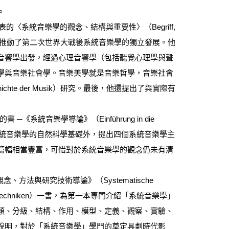
。
ng) 發表的〈系統音樂學的觀念、結構與重要性〉（Begriff,
enschaft）一文，更推動了第二次世界大戰後系統音樂學的獨立發展。他
音響學出發，經過心理音響學（包括聽覺心理學與聲
學與音樂社會學。音樂美學就是音樂哲學，音樂社會
eschichte der Musik）研究。最後，他還提出了與實際有
《系統音樂學導論》（Einführung in die
法，除了介紹系統音樂學的自然科學基礎外，提出四個系統音樂學主
篇幅相當豐富，可惜對於系統音樂學的觀念仍未有清
觀念、方法與研究技術導論》（Systematische
n und Arbeitstechniken）一書，為第一本專門介紹「系統音樂學」
類、分級、結構、作用、模型、定義、觀察、實驗、
說明，對於「系統音樂學」學門的奠定具劃時代影