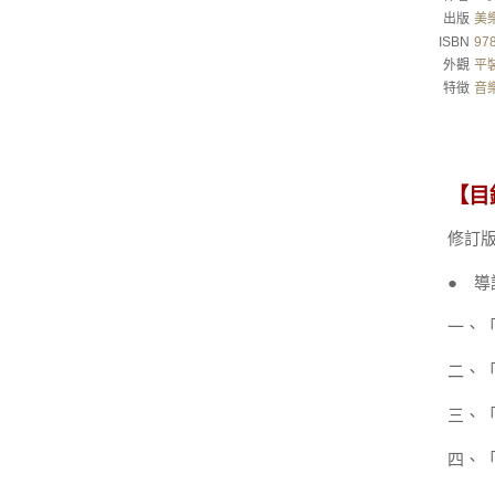
出版
美
ISBN
97
外觀
平裝
特徵
音
【目
修訂
● 
一、
二、
三、
四、