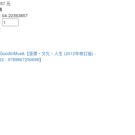
357 元
購
4-22363857
：
：