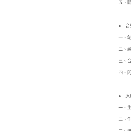
五、
● 
一、
二、
三、音
四、問
● 原
一、
二、
三、