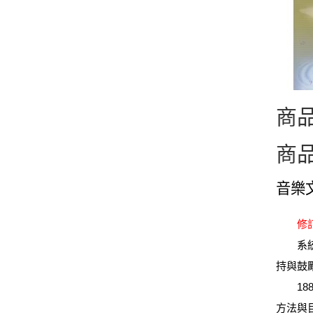
商
商
音樂
修
系統音
持與鼓
1885年
方法與目的