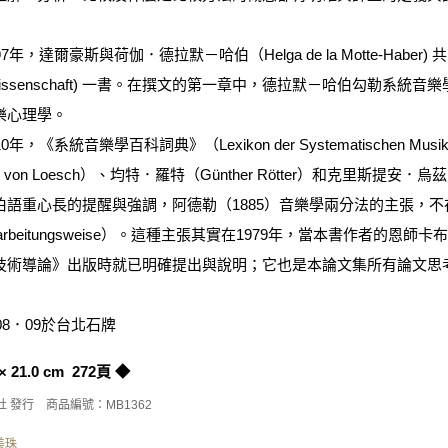
年，達爾豪斯與荷伽．德拉默－哈伯（Helga de la Motte-Haber) 
kwissenschaft) 一書。在撰文的第一章中，德拉默－哈伯勾勒
樂心理學。
，《系統音樂學百科詞典》（Lexikon der Systematischen M
z von Loesch）、均特．羅特（Günther Rötter）和克里斯提安．
伯語重心長的提醒與強調，阿德勒（1885）音樂學兩分法的主張，
arbeitungsweise）。這種主張其實在1979年，當本書作者
技術導論》出版時就已明確提出與說明；它也是本論文集所有論文思
．08．09於台北石牌
 × 21.0 cm 272頁
◆
 發行 商品編號：MB1362
美珠