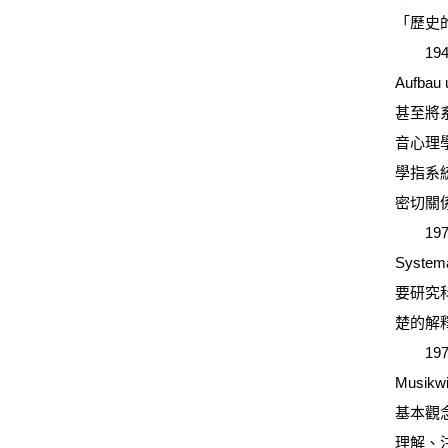
「歷史
1948年
Aufba
甚至將
音心理
學指系統研
密切關
1971
Syst
要研究
楚的解
1979
Musikw
基本觀
理解、