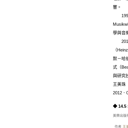
響。
1997
Musi
學與音
2010年
（Hein
默－哈
式（Be
與研究
王美珠
2012
◆
14.5
美樂出版社
作者
王