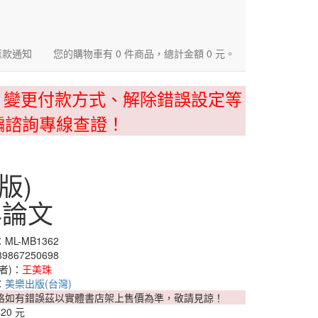
匯款通知
您的購物車有 0 件商品，總計金額 0 元。
、變更付款方式、解除錯誤設定等
騙諮詢專線查證！
版)
與論文
L-MB1362
9867250698
者)：
王美珠
：
美樂出版(台灣)
格如有錯誤茲以實體書店架上售價為準，敬請見諒！
420 元