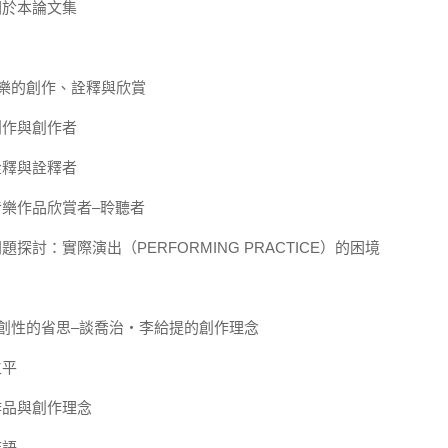
關於本論文集
音樂的創作、詮釋與欣賞
創作與創作者
詮釋與詮釋者
樂作品欣賞者–聆聽者
題探討：實際演出（PERFORMING PRACTICE）的困境
創性的省思–談喬治‧李給提的創作理念
生平
作品與創作理念
結語