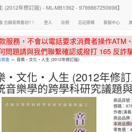
臨 古韻音樂書坊!!！
登入
註冊
忘記密碼
客服中心
款服務，不會以電話要求消費者操作ATM
何問題請與我們聯繫確認或撥打 165 反詐
音樂書
音樂‧文化‧人生 (2012年修訂版)
>
樂‧文化‧人生 (2012年修訂
統音樂學的跨學科研究議題
商品貨號：M
條碼：978
作者(演奏
商品品牌
本商品價
零售價：