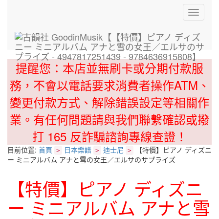
Toggle
navigati
提醒您：本店並無刷卡或分期付款服
務，不會以電話要求消費者操作ATM、
變更付款方式、解除錯誤設定等相關作
業。有任何問題請與我們聯繫確認或撥
打 165 反詐騙諮詢專線查證！
目前位置:
首頁
日本樂譜
迪士尼
【特價】ピアノ ディズニ
>
>
>
ー ミニアルバム アナと雪の女王／エルサのサプライズ
【特價】ピアノ ディズニ
ー ミニアルバム アナと雪