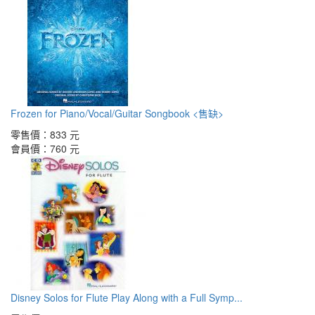
Frozen for Piano/Vocal/Guitar Songbook <售缺>
零售價：
833 元
會員價：
760 元
Disney Solos for Flute Play Along with a Full Symp...