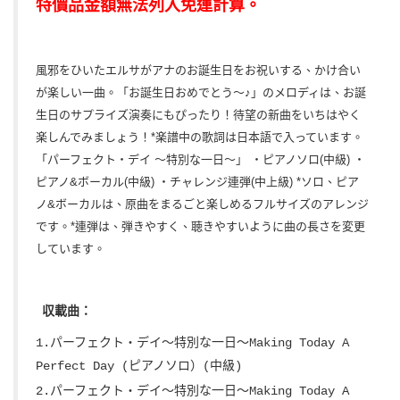
特價品金額無法列入免運計算。
風邪をひいたエルサがアナのお誕生日をお祝いする、かけ合い
が楽しい一曲。「お誕生日おめでとう～♪」のメロディは、お誕
生日のサプライズ演奏にもぴったり！待望の新曲をいちはやく
楽しんでみましょう！*楽譜中の歌詞は日本語で入っています。
「パーフェクト・デイ ～特別な一日～」 ・ピアノソロ(中級) ・
ピアノ&ボーカル(中級) ・チャレンジ連弾(中上級) *ソロ、ピア
ノ&ボーカルは、原曲をまるごと楽しめるフルサイズのアレンジ
です。*連弾は、弾きやすく、聴きやすいように曲の長さを変更
しています。
収載曲：
1.パーフェクト・デイ～特別な一日～Making Today A
Perfect Day (ピアノソロ）(
中級)
2.パーフェクト・デイ～特別な一日～
Making Today A