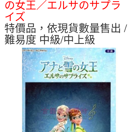
の女王／エルサのサプラ
イズ
特價品，依現貨數量售出 /
難易度 中級/中上級