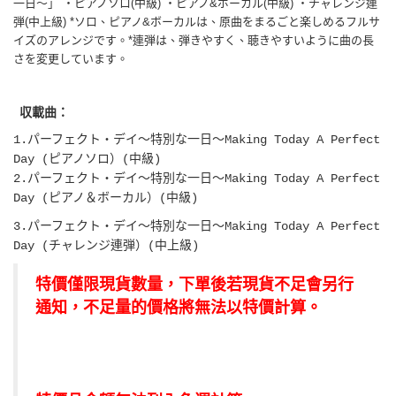
一日～」 ・ピアノソロ(中級) ・ピアノ&ボーカル(中級) ・チャレンジ連
弾(中上級) *ソロ、ピアノ&ボーカルは、原曲をまるごと楽しめるフルサ
イズのアレンジです。*連弾は、弾きやすく、聴きやすいように曲の長
さを変更しています。
収載曲：
1.パーフェクト・デイ～特別な一日～Making Today A Perfect
Day (ピアノソロ）(
中級)
2.パーフェクト・デイ～特別な一日～
Making Today A Perfect
Day
(ピアノ＆ボーカル）(
中級)
3.パーフェクト・デイ～特別な一日～
Making Today A Perfect
Day
(チャレンジ連弾）(中上級)
特價僅限現貨數量，下單後若現貨不足會另行
通知，不足量的價格將無法以特價計算。