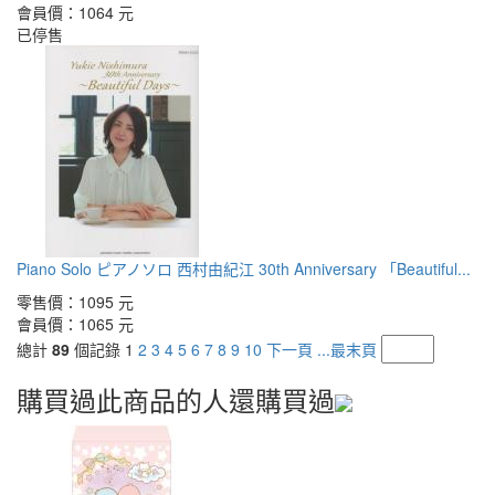
會員價：
1064 元
已停售
Piano Solo ピアノソロ 西村由紀江 30th Anniversary 「Beautiful...
零售價：
1095 元
會員價：
1065 元
總計
89
個記錄
1
2
3
4
5
6
7
8
9
10
下一頁
...最末頁
購買過此商品的人還購買過