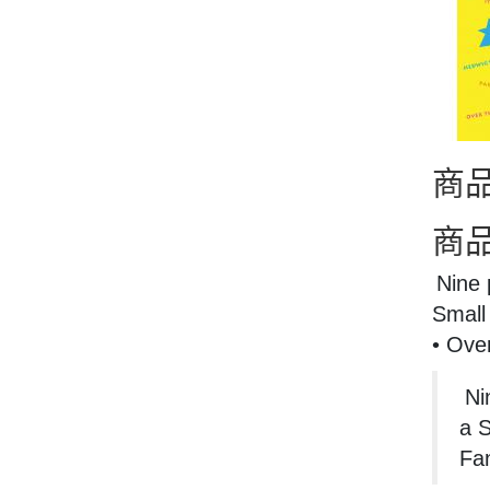
商
商
Nine 
Small
• Ove
Ni
a 
Fan