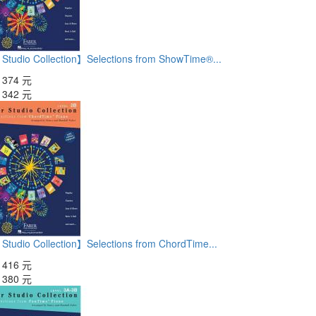
Studio Collection】Selections from ShowTime®...
：
374 元
：
342 元
Studio Collection】Selections from ChordTime...
：
416 元
：
380 元