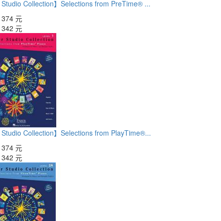
Studio Collection】Selections from PreTime® ...
：
374 元
：
342 元
Studio Collection】Selections from PlayTime®...
：
374 元
：
342 元