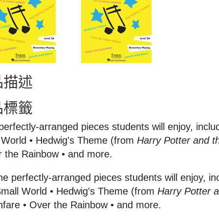
品描述
品標籤
perfectly-arranged pieces students will enjoy, inclu
 World • Hedwig's Theme (from
Harry Potter and t
r the Rainbow • and more.
ne perfectly-arranged pieces students will enjoy, in
Small World • Hedwig's Theme (from
Harry Potter 
fare • Over the Rainbow • and more.