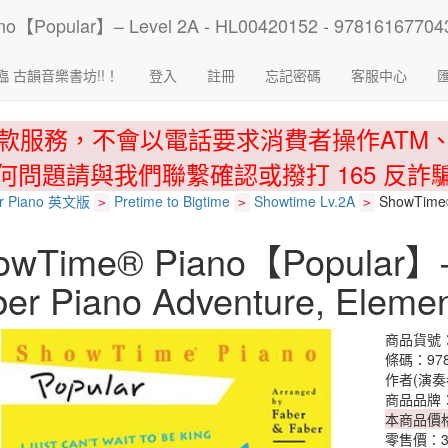
臨 古韻音樂書坊!!！
登入
註冊
忘記密碼
客服中心
款服務，不會以電話要求消費者操作ATM
何問題請與我們聯繫確認或撥打 165 反詐
r Piano 英文版
Pretime to Bigtime
Showtime Lv.2A
ShowTime®
>
>
>
owTime® Piano【Popular】–
er Piano Adventure, Elemen
商品貨號：H
條碼：978
作者(演奏
商品品牌
本商品價
零售價：