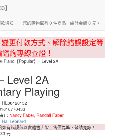
匯款通知
您的購物車有 0 件商品，總計金額 0 元。
、變更付款方式、解除錯誤設定等
騙諮詢專線查證！
 Piano【Popular】– Level 2A
 Level 2A
tary Playing
L00420152
1616770433
者)：
Nancy Faber, Randall Faber
：
Hal Leonard
格如有錯誤茲以實體書店架上售價為準，敬請見諒！
333 元