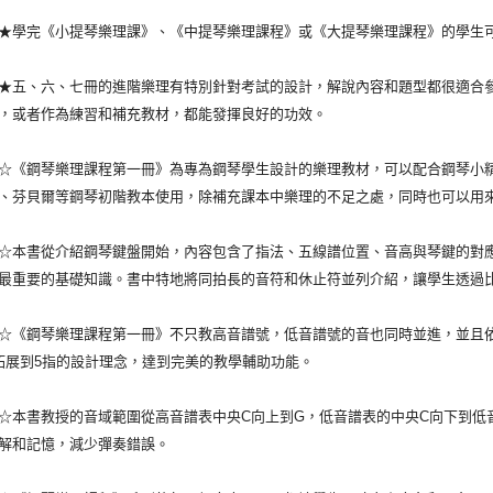
完《小提琴樂理課》、《中提琴樂理課程》或《大提琴樂理課程》的學生可
、六、七冊的進階樂理有特別針對考試的設計，解說內容和題型都很適合參
，或者作為練習和補充教材，都能發揮良好的功效。
鋼琴樂理課程第一冊》為專為鋼琴學生設計的樂理教材，可以配合鋼琴小精
、芬貝爾等鋼琴初階教本使用，除補充課本中樂理的不足之處，同時也可以用
書從介紹鋼琴鍵盤開始，內容包含了指法、五線譜位置、音高與琴鍵的對應
最重要的基礎知識。書中特地將同拍長的音符和休止符並列介紹，讓學生透過
鋼琴樂理課程第一冊》不只教高音譜號，低音譜號的音也同時並進，並且依
拓展到5指的設計理念，達到完美的教學輔助功能。
書教授的音域範圍從高音譜表中央C向上到G，低音譜表的中央C向下到低音
解和記憶，減少彈奏錯誤。