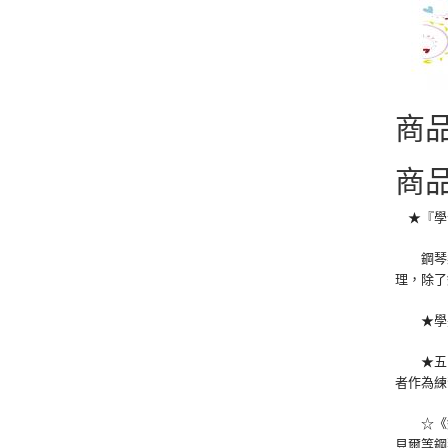
商
商
★『學
鋼琴樂
理，除了
★學完
★五、
者作為練
☆《鋼
貝爾等鋼