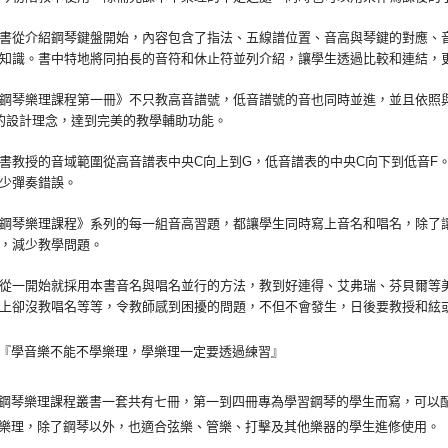
從介紹鋼琴鍵盤開始，內容包含了指法、五線譜位置、音高與琴鍵的對應、音
知識。書中特地將同拍長的音符和休止符並列介紹，讓學生透過比較和連結，
樂理課程第一冊》不只教高音譜號，低音譜號的音也同時並進，並且依照與
的設計理念，達到完美的教學輔助功能。
授的音域範圍從高音譜表中央C向上到G，低音譜表的中央C向下到低音F。
少彈奏錯誤。
琴樂理課程》系列的每一組音高習題，都讓學生同時寫上音名和唱名，除了讓
，減少教學問題。
一開始就採用本書音名與唱名並行的方法，教到好連得、艾弗瑞、芬貝爾等美
上卻沒教唱名等等，令教師感到困擾的問題，不但不會發生，日後要教授和絃
學音樂不能不學樂理，學樂理一定要透過練習』
樂理課程叢書一套共有七冊，第一到四冊專為學習鋼琴的學生而寫，可以配
樂理，除了鋼琴以外，也適合弦樂、管樂、打擊及其他樂器的學生進修使用。