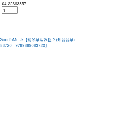
4-22363857
：
：