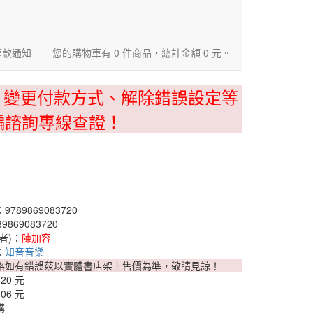
匯款通知
您的購物車有 0 件商品，總計金額 0 元。
、變更付款方式、解除錯誤設定等
騙諮詢專線查證！
789869083720
9869083720
者)：
陳加容
：
知音音樂
格如有錯誤茲以實體書店架上售價為準，敬請見諒！
120 元
106 元
購