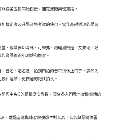
以從第五冊開始銜接，補充進階樂理知識。
加檢定考及升學音樂考試的使用。當作基礎樂理的學習
靈、鋼琴夢幻森林、可樂弗、約翰湯姆遜、艾弗瑞、好
來作為課後的小測驗和複習。
、音名、唱名及一拍到四拍的音符與休止符等，鋼琴入
比較和連結，更快速的記住拍長。
照與中央C的距離漸次教授，契合各入門教本從較靈活的
F。透過書寫與練習增強學生對音高、音名與琴鍵位置