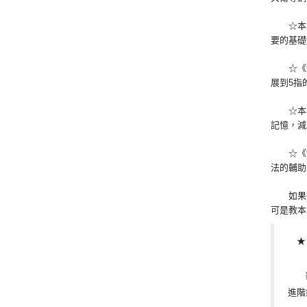
☆本書
要的基礎
☆《鋼琴
展到5指
☆本書教
記憶，減
☆《鋼
法的輔助
如果從
可是教本
★『
鋼琴
進階