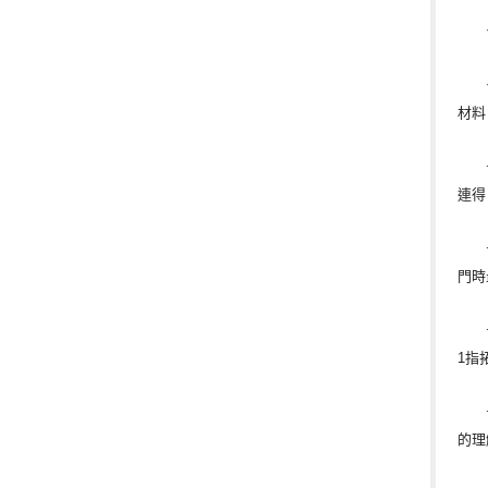
★學
★五
材料
☆《
連得
☆本
門時
☆《
1指
☆本
的理