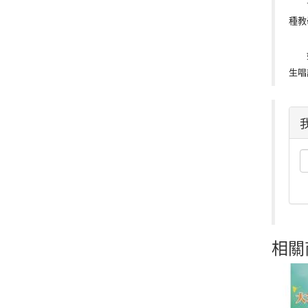
☆《
種教
如果
生唱
相關