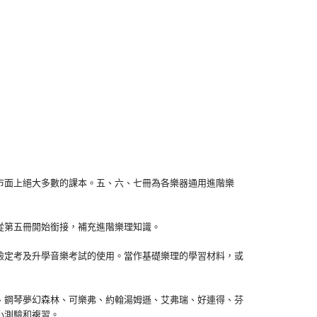
面上絕大多數的課本。五、六、七冊為各樂器通用進階樂
第五冊開始銜接，補充進階樂理知識。
定考及升學音樂考試的使用。當作基礎樂理的學習材料，或
鋼琴夢幻森林、可樂弗、約翰湯姆遜、艾弗瑞、好連得、芬
小測驗和複習。