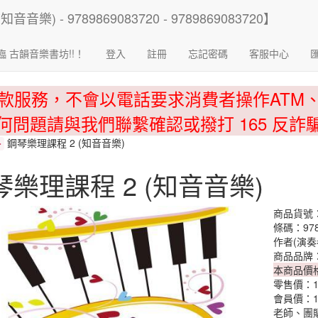
臨 古韻音樂書坊!!！
登入
註冊
忘記密碼
客服中心
款服務，不會以電話要求消費者操作ATM
何問題請與我們聯繫確認或撥打 165 反詐
鋼琴樂理課程 2 (知音音樂)
>
琴樂理課程 2 (知音音樂)
商品貨號：9
條碼：978
作者(演奏
商品品牌
本商品價
零售價：
會員價：
老師、團