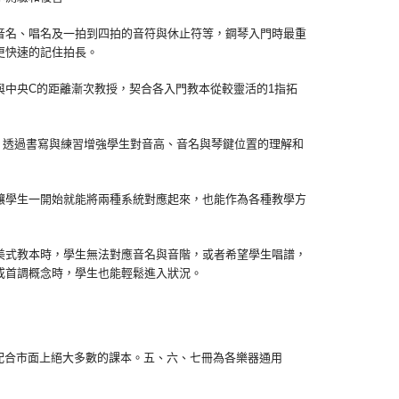
名、唱名及一拍到四拍的音符與休止符等，鋼琴入門時最重
更快速的記住拍長。
中央C的距離漸次教授，契合各入門教本從較靈活的1指拓
透過書寫與練習增強學生對音高、音名與琴鍵位置的理解和
學生一開始就能將兩種系統對應起來，也能作為各種教學方
式教本時，學生無法對應音名與音階，或者希望學生唱譜，
或首調概念時，學生也能輕鬆進入狀況。
合市面上絕大多數的課本。五、六、七冊為各樂器通用