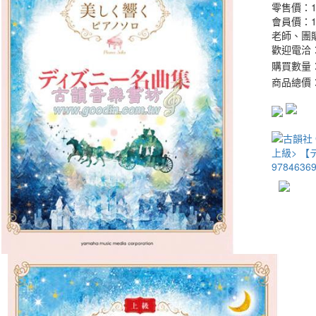
零售價：
會員價：
老師、團
歡迎電洽：0
購買數量
商品總價