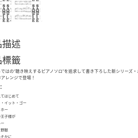
品描述
品標籤
ではの“聴き映えするピアノソロ”を追求して書き下ろした新シリーズ。お
作アレンジで登場！
：
まれてはじめて
ット・イット・ゴー
・ホー
つか王子様が
ルー
と野獣
はひそかに