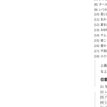
[8] ホ
[9] いつ
[10] 星
[11] 
[12] 愛
[13] 
[14] 
[15] 彼
[16] 愛
[17] 
[18] 小
上級
る上
収
[1
[2
[3]
[4]