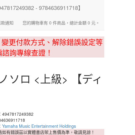
匯款通知
您的購物車有 0 件商品，總計金額 0 元。
、變更付款方式、解除錯誤設定等
騙諮詢專線查證！
アノソロ <上級> 【ディ
947817249382
4636911718
：
Yamaha Music Entertainment Holdings
格如有錯誤茲以實體書店架上售價為準，敬請見諒！