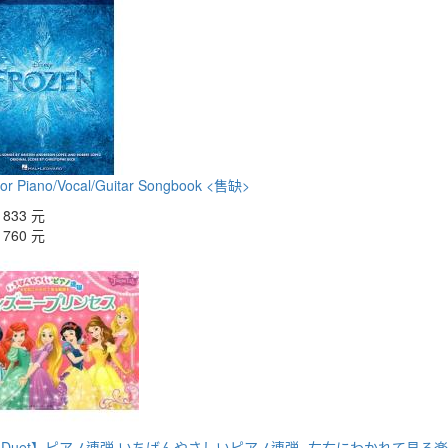
for Piano/Vocal/Guitar Songbook <售缺>
：
833 元
：
760 元
no Duet】ピアノ連弾 いちばんやさしいピアノ連弾 -左右にわかれて見る楽