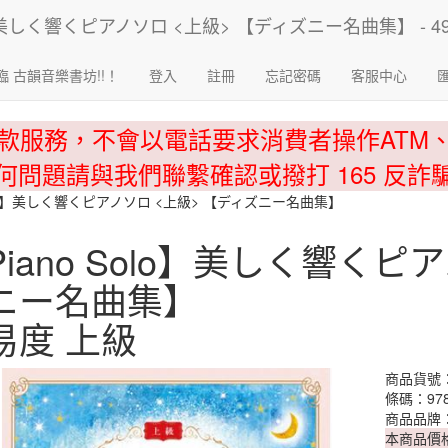
臨 古韻音樂書坊!!！
登入
註冊
忘記密碼
客服中心
款服務，不會以電話要求消費者操作ATM
何問題請與我們聯繫確認或撥打 165 反詐
Solo】美しく響くピアノソロ <上級> 【ディズニー名曲集】
Piano Solo】美しく響くピ
ニー名曲集】
易度 上級
商品貨號：4
條碼：978
商品品牌
本商品價