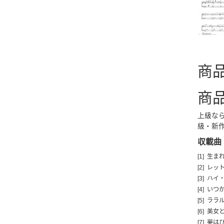
商
商
上級なら
級・新
収載曲
[1] 生
[2] レ
[3] ハイ
[4] い
[5] ララ
[6] 美女
[7] 夢