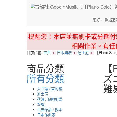
您好， 歡迎蒞
提醒您：本店並無刷卡或分期付
相關作業。有任
目前位置:
首頁
日本樂譜
迪士尼
【Piano 
>
>
>
商品分類
【
所有分類
ズ
難
久石讓 / 宮崎駿
迪士尼
動漫 / 遊戲配樂
聖誕
古典作品 / 教本
日本作曲家