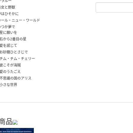
 ララルー
 美女と野獣
 夢はひそかに
] ホール・ニュー・ワールド
 いつか夢で
] 星に願いを
] 右から2番目の星
] 愛を感じて
] お砂糖ひとさじで
4] チム・チム・チェリー
] 彼こそが海賊
] 愛のうたごえ
7] 不思議の国のアリス
] 小さな世界
商品