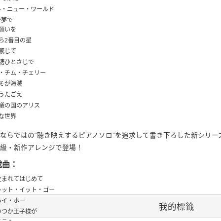
ール・ニュー・ワールド
か夢で
に願いを
右から2番目の星
を感じて
お砂糖ひとさじで
チム・チム・チェリー
こそが海賊
のうたごえ
不思議の国のアリス
さな世界
ならではの“聴き映えするピアノソロ”を追求して書き下ろした新シリーズ
級・新作アレンジで登場！
載曲：
] 生まれてはじめて
] レット・イット・ゴー
 ハイ・ホー
我的標籤
 いつか王子様が