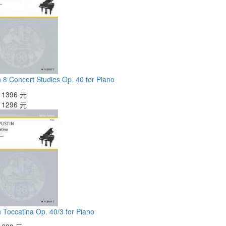
 8 Concert Studies Op. 40 for Piano
：
1396 元
：
1296 元
 Toccatina Op. 40/3 for Piano