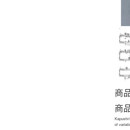
商
商
Kapustin'
of variat