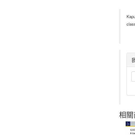
Kapu
class
相關