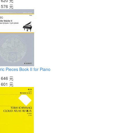
：
620 元
：
576 元
ric Pieces Book II for Piano
：
646 元
：
601 元