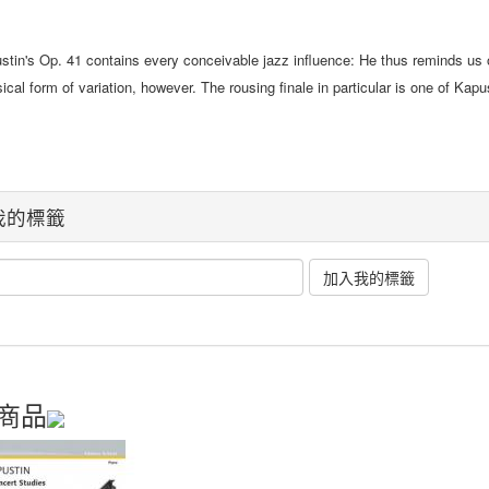
stin's Op. 41 contains every conceivable jazz influence: He thus reminds us o
ical form of variation, however. The rousing finale in particular is one of Kap
我的標籤
商品