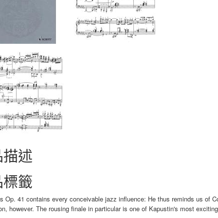
品描述
品標籤
s Op. 41 contains every conceivable jazz influence: He thus reminds us of Co
ion, however. The rousing finale in particular is one of Kapustin's most excitin