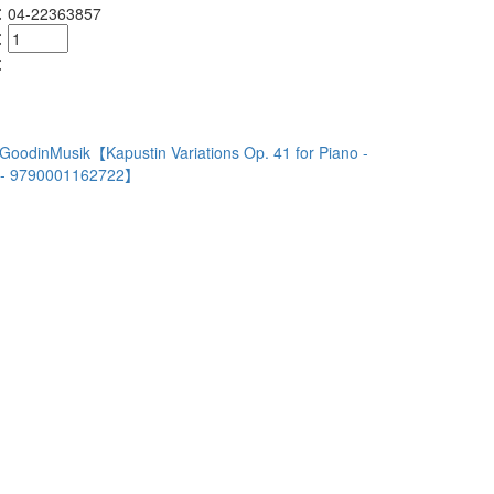
4-22363857
：
：