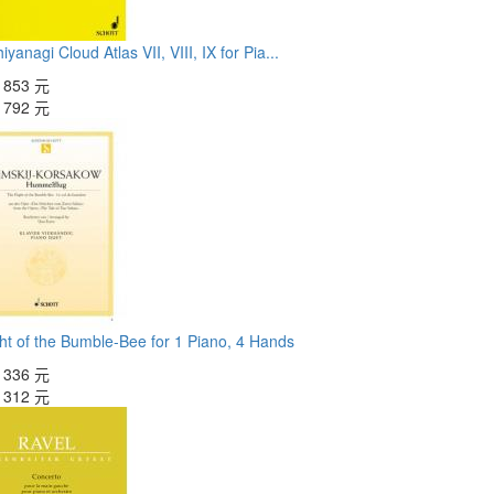
iyanagi Cloud Atlas VII, VIII, IX for Pia...
：
853 元
：
792 元
ht of the Bumble-Bee for 1 Piano, 4 Hands
：
336 元
：
312 元