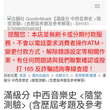
Toggle
navigati
提醒您：本店並無刷卡或分期付款服
務，不會以電話要求消費者操作ATM、
變更付款方式、解除錯誤設定等相關作
業。有任何問題請與我們聯繫確認或撥
打 165 反詐騙諮詢專線查證！
目前位置:
首頁
國內出版社
古韻文化
音樂樂理/叢書
滿
>
>
>
>
級分 中西音樂史 <隨堂測驗> (含歷屆考題及參考解答)
滿級分 中西音樂史 <隨堂
測驗> (含歷屆考題及參考