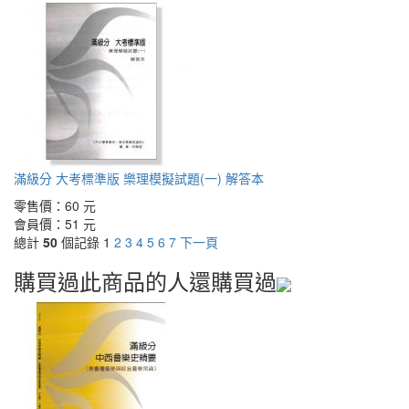
滿級分 大考標準版 樂理模擬試題(一) 解答本
零售價：
60 元
會員價：
51 元
總計
50
個記錄
1
2
3
4
5
6
7
下一頁
購買過此商品的人還購買過