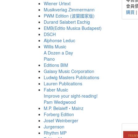
Wiener Urtext
會員價
Musikverlag Zimmermann
購買
PWM Edition (波蘭國家版)
Durand Salabert Eschig
EMB(Editio Musica Budapest)
DSCH
Alphonse Leduc
Willis Music
A Dozen a Day
Piano
Editions BIM
Galaxy Music Corporation
Ludwig Masters Publications
Lauren Publications
Faber Music
Improve your sight-reading!
Pam Wedgwood
M.P. Belaieff・Mainz
Forberg Edition
Josef Weinberger
Jurgenson
Rhythm MP