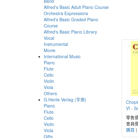
Band
Alfred's Basic Adult Piano Course
Orchestra Expressions
Alfred's Basic Graded Piano
Course
Alfred's Basic Piano Library
Vocal
Instrumental
Movie
International Music
Piano
Flute
Cello
Violin
Viola
Others
G.Henle Verlag (亨樂)
Chopi
Piano
VI - S
Flute
零售價
Cello
會員價
Violin
購買
Viola
Gifts