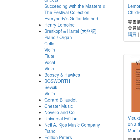
Succeeding with the Masters &
Lemoin
The Festival Collection
Child
Everybody's Guitar Method
零售價
Henry Lemoine
會員價
Breitkopf & Härtel (大熊版)
購買
Piano / Organ
Cello
Violin
Flute
Vocal
Viola
Boosey & Hawkes
BOSWORTH
Sevcik
Violin
Gerard Billaudot
Chester Music
Novello and Co
Vieux
Universal Edition
on a 
Neil A. Kjos Music Company
Monius
Piano
Edition Peters
零售價