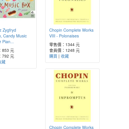
z Zygfryd
Chopin Complete Works
n, Candy Music
VIII - Polonaises
 Pian...
零售價：1344 元
853 元
會員價：1248 元
792 元
購買
|
收藏
收藏
Chopin Complete Works