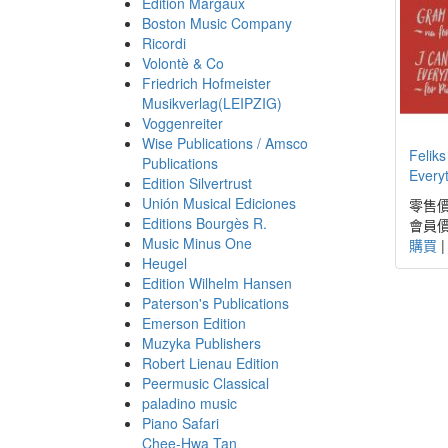
Edition Margaux
Boston Music Company
Ricordi
Volontè & Co
Friedrich Hofmeister
Musikverlag(LEIPZIG)
Voggenreiter
Wise Publications / Amsco
Feliks
Publications
Every
Edition Silvertrust
Unión Musical Ediciones
零售價
Editions Bourgès R.
會員價
Music Minus One
購買
Heugel
Edition Wilhelm Hansen
Paterson's Publications
Emerson Edition
Muzyka Publishers
Robert Lienau Edition
Peermusic Classical
paladino music
Piano Safari
Chee-Hwa Tan