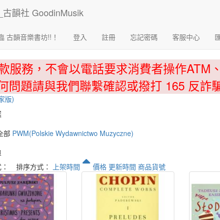
臨 古韻音樂書坊!!！
登入
註冊
忘記密碼
客服中心
款服務，不會以電話要求消費者操作ATM
何問題請與我們聯繫確認或撥打 165 反詐
國家版)
選
全部
PWM(Polskie Wydawnictwo Muzyczne)
單
式：
排序方式：
上架時間
價格
更新時間
商品貨號