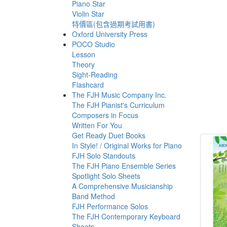
Piano Star
Violin Star
特價區(包含過期考試用書)
Oxford University Press
POCO Studio
Lesson
Theory
Sight-Reading
Flashcard
The FJH Music Company Inc.
The FJH Pianist's Curriculum
Composers in Focus
Written For You
Get Ready Duet Books
In Style! / Original Works for Piano
FJH Solo Standouts
The FJH Piano Ensemble Series
Spotlight Solo Sheets
A Comprehensive Musicianship
Band Method
FJH Performance Solos
The FJH Contemporary Keyboard
Sheets