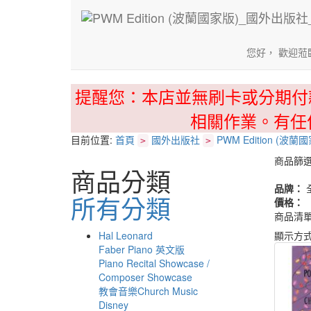
您好， 歡迎蒞
提醒您：本店並無刷卡或分期付
相關作業。有任
目前位置:
首頁
國外出版社
PWM Edition (波蘭
>
>
商品篩
商品分類
品牌：
所有分類
價格：
商品清
Hal Leonard
顯示方
Faber Piano 英文版
Piano Recital Showcase /
Composer Showcase
教會音樂Church Music
Disney