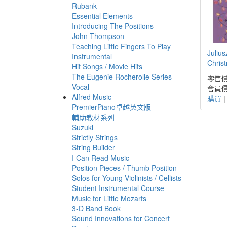
Rubank
Essential Elements
Introducing The Positions
John Thompson
Teaching Little Fingers To Play
Julius
Instrumental
Chris
Hit Songs / Movie Hits
The Eugenie Rocherolle Series
零售價
Vocal
會員價
Alfred Music
購買
PremierPiano卓越英文版
輔助教材系列
Suzuki
Strictly Strings
String Builder
I Can Read Music
Position Pieces / Thumb Position
Solos for Young Violinists / Cellists
Student Instrumental Course
Music for Little Mozarts
3-D Band Book
Sound Innovations for Concert