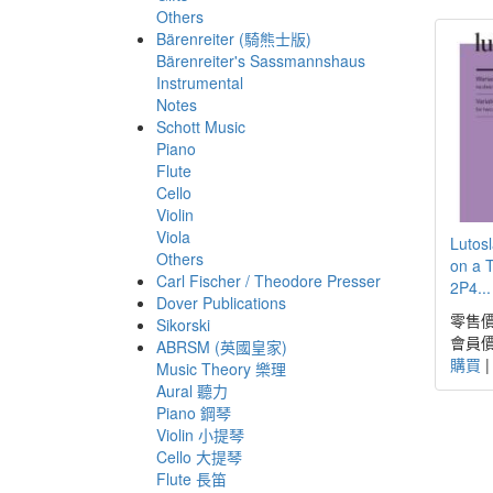
Others
Bärenreiter (騎熊士版)
Bärenreiter's Sassmannshaus
Instrumental
Notes
Schott Music
Piano
Flute
Cello
Violin
Viola
Lutosl
Others
on a 
Carl Fischer / Theodore Presser
2P4...
Dover Publications
零售價
Sikorski
會員價
ABRSM (英國皇家)
購買
Music Theory 樂理
Aural 聽力
Piano 鋼琴
Violin 小提琴
Cello 大提琴
Flute 長笛