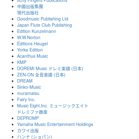
Itchy Fingers Publications
中國出版集團
現代出版社
Goodmusic Publishing Ltd
Japan Flute Club Publishing
Edition Kunzelmann
W.W.Norton
Éditions Heugel
Yorke Edition
Acanthus Music
KMP
DOREMI Music ドレミ楽譜 (日本)
ZEN-ON 全音楽譜 (日本)
DREAM
Sinko-Music
muramatsu
Fairy Inc.
Music Eight,Inc. ミュージックエイト
ドレミファ器楽
DEPROMP
Yamaha Music Entertainment Holdings
カワイ出版
ハンナ (ショパン)