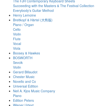
The FJH Contemporary Keyboard Sheets
Succeeding with the Masters & The Festival Collection
Everybody's Guitar Method
Henry Lemoine
Breitkopf & Härtel (大熊版)
Piano / Organ
Cello
Violin
Flute
Vocal
Viola
Boosey & Hawkes
BOSWORTH
Sevcik
Violin
Gerard Billaudot
Chester Music
Novello and Co
Universal Edition
Neil A. Kjos Music Company
Piano
Edition Peters
Wiener Urtext