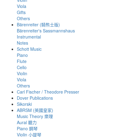
Violin
Viola
Gifts
Others
Bärenreiter (騎熊士版)
Bärenreiter's Sassmannshaus
Instrumental
Notes
Schott Music
Piano
Flute
Cello
Violin
Viola
Others
Carl Fischer / Theodore Presser
Dover Publications
Sikorski
ABRSM (英國皇家)
Music Theory 樂理
Aural 聽力
Piano 鋼琴
Violin 小提琴