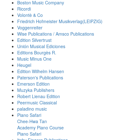
Boston Music Company
Ricordi
Volontè & Co
Friedrich Hofmeister Musikverlag(LEIPZIG)
Voggenreiter
Wise Publications / Amsco Publications
Edition Silvertrust
Unión Musical Ediciones
Editions Bourgès R.
Music Minus One
Heugel
Edition Wilhelm Hansen
Paterson's Publications
Emerson Edition
Muzyka Publishers
Robert Lienau Edition
Peermusic Classical
paladino music
Piano Safari
Chee-Hwa Tan
Academy Piano Course
Piano Safari