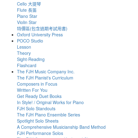
Cello 大提琴
Flute 長笛
Piano Star
Violin Star
特價區(包含過期考試用書)
Oxford University Press
POCO Studio
Lesson
Theory
Sight-Reading
Flashcard
The FJH Music Company Inc.
The FJH Pianist's Curriculum
Composers in Focus
Written For You
Get Ready Duet Books
In Style! / Original Works for Piano
FJH Solo Standouts
The FJH Piano Ensemble Series
Spotlight Solo Sheets
A Comprehensive Musicianship Band Method
FJH Performance Solos