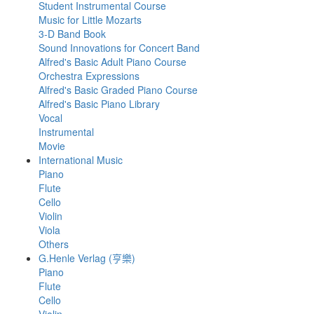
Student Instrumental Course
Music for Little Mozarts
3-D Band Book
Sound Innovations for Concert Band
Alfred's Basic Adult Piano Course
Orchestra Expressions
Alfred's Basic Graded Piano Course
Alfred's Basic Piano Library
Vocal
Instrumental
Movie
International Music
Piano
Flute
Cello
Violin
Viola
Others
G.Henle Verlag (亨樂)
Piano
Flute
Cello