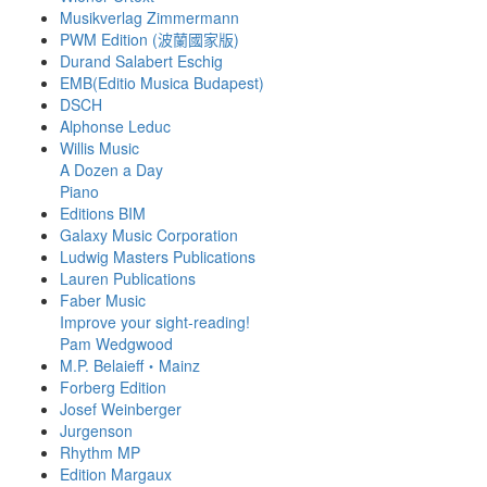
Musikverlag Zimmermann
PWM Edition (波蘭國家版)
Durand Salabert Eschig
EMB(Editio Musica Budapest)
DSCH
Alphonse Leduc
Willis Music
A Dozen a Day
Piano
Editions BIM
Galaxy Music Corporation
Ludwig Masters Publications
Lauren Publications
Faber Music
Improve your sight-reading!
Pam Wedgwood
M.P. Belaieff・Mainz
Forberg Edition
Josef Weinberger
Jurgenson
Rhythm MP
Edition Margaux