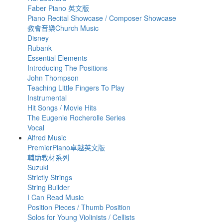
Faber Piano 英文版
Piano Recital Showcase / Composer Showcase
教會音樂Church Music
Disney
Rubank
Essential Elements
Introducing The Positions
John Thompson
Teaching Little Fingers To Play
Instrumental
Hit Songs / Movie Hits
The Eugenie Rocherolle Series
Vocal
Alfred Music
PremierPiano卓越英文版
輔助教材系列
Suzuki
Strictly Strings
String Builder
I Can Read Music
Position Pieces / Thumb Position
Solos for Young Violinists / Cellists