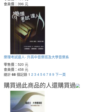
會員價：
396 元
樂理考試達人- 升高中音樂班及大學音樂系
零售價：
520 元
會員價：
458 元
總計
68
個記錄
1
2
3
4
5
6
7
8
9
下一頁
購買過此商品的人還購買過