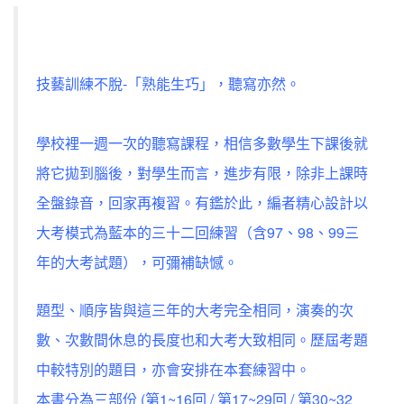
技藝訓練不脫-「熟能生巧」，聽寫亦然。
學校裡一週一次的聽寫課程，相信多數學生下課後就
將它拋到腦後，對學生而言，進步有限，除非上課時
全盤錄音，回家再複習。有鑑於此，編者精心設計以
大考模式為藍本的三十二回練習（含97、98、99三
年的大考試題），可彌補缺憾。
題型、順序皆與這三年的大考完全相同，演奏的次
數、次數間休息的長度也和大考大致相同。歷屆考題
中較特別的題目，亦會安排在本套練習中。
本書分為三部份 (第1~16回 / 第17~29回 / 第30~32