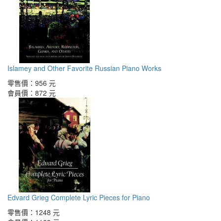
Islamey and Other Favorite Russian Piano Works
零售價：
956 元
會員價：
872 元
Edvard Grieg Complete Lyric Pieces for Piano
零售價：
1248 元