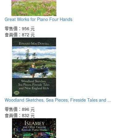
Great Works for Piano Four Hands
零售價：
956 元
會員價：
872 元
Woodland Sketches, Sea Pieces, Fireside Tales and ...
零售價：
896 元
會員價：
832 元