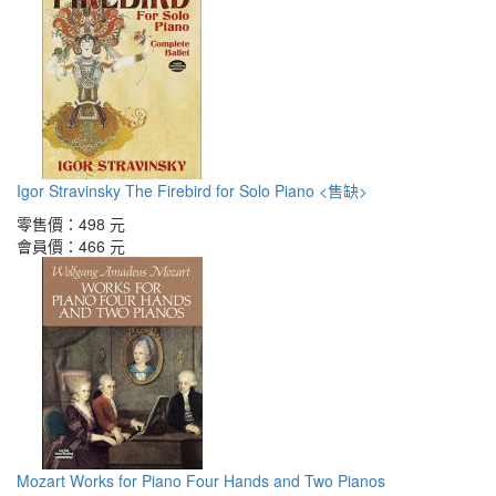
Igor Stravinsky The Firebird for Solo Piano <售缺>
零售價：
498 元
會員價：
466 元
Mozart Works for Piano Four Hands and Two Pianos