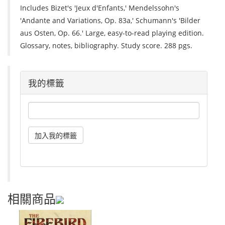
Includes Bizet's 'Jeux d'Enfants,' Mendelssohn's
'Andante and Variations, Op. 83a,' Schumann's 'Bilder
aus Osten, Op. 66.' Large, easy-to-read playing edition.
Glossary, notes, bibliography. Study score. 288 pgs.
我的標籤
相關商品