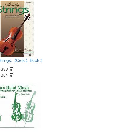
 Strings,【Cello】Book 3
：
333 元
：
304 元