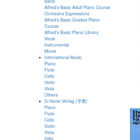
Band
Alfred's Basic Adult Piano Course
Orchestra Expressions
Alfred's Basic Graded Piano
Course
Alfred's Basic Piano Library
Vocal
Instrumental
Movie
International Music
Piano
Flute
Cello
Violin
Viola
Others
G.Henle Verlag (亨樂)
Piano
Flute
Cello
Violin
Viola
Gifts