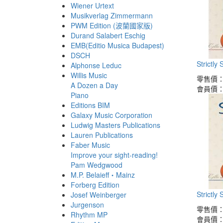
Wiener Urtext
Musikverlag Zimmermann
PWM Edition (波蘭國家版)
Durand Salabert Eschig
EMB(Editio Musica Budapest)
DSCH
Strictly
Alphonse Leduc
Willis Music
零售價
A Dozen a Day
會員價
Piano
Editions BIM
Galaxy Music Corporation
Ludwig Masters Publications
Lauren Publications
Faber Music
Improve your sight-reading!
Pam Wedgwood
M.P. Belaieff・Mainz
Forberg Edition
Strictly
Josef Weinberger
Jurgenson
零售價
Rhythm MP
會員價