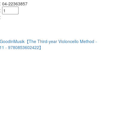
4-22363857
：
：