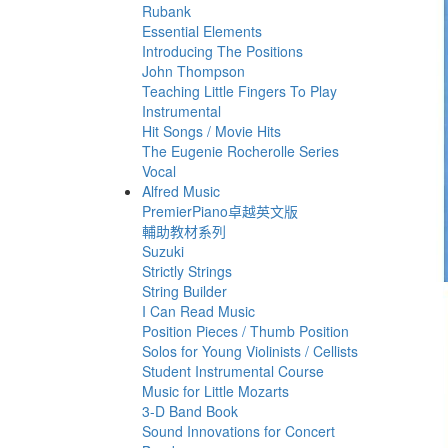
Rubank
Essential Elements
Introducing The Positions
John Thompson
Teaching Little Fingers To Play
Instrumental
Hit Songs / Movie Hits
The Eugenie Rocherolle Series
Vocal
Alfred Music
PremierPiano卓越英文版
輔助教材系列
Suzuki
Strictly Strings
String Builder
I Can Read Music
Position Pieces / Thumb Position
Solos for Young Violinists / Cellists
Student Instrumental Course
Music for Little Mozarts
3-D Band Book
Sound Innovations for Concert