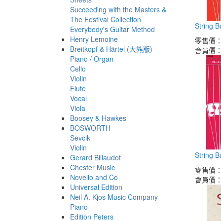
Succeeding with the Masters &
The Festival Collection
String 
Everybody's Guitar Method
Henry Lemoine
零售價
Breitkopf & Härtel (大熊版)
會員價
Piano / Organ
Cello
Violin
Flute
Vocal
Viola
Boosey & Hawkes
BOSWORTH
Sevcik
Violin
String 
Gerard Billaudot
Chester Music
零售價
Novello and Co
會員價
Universal Edition
Neil A. Kjos Music Company
Piano
Edition Peters