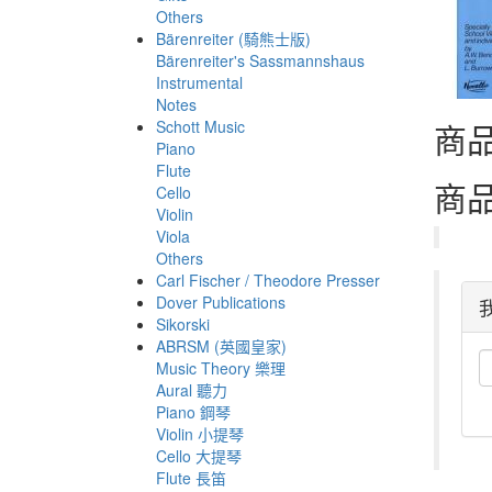
Others
Bärenreiter (騎熊士版)
Bärenreiter's Sassmannshaus
Instrumental
Notes
Schott Music
商
Piano
Flute
商
Cello
Violin
Viola
Others
Carl Fischer / Theodore Presser
Dover Publications
Sikorski
ABRSM (英國皇家)
Music Theory 樂理
Aural 聽力
Piano 鋼琴
Violin 小提琴
Cello 大提琴
Flute 長笛