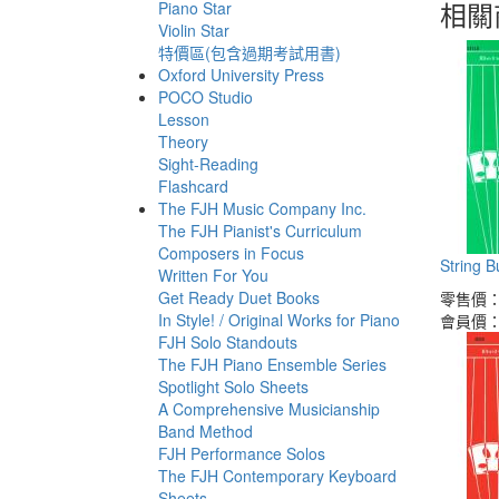
相關
Piano Star
Violin Star
特價區(包含過期考試用書)
Oxford University Press
POCO Studio
Lesson
Theory
Sight-Reading
Flashcard
The FJH Music Company Inc.
The FJH Pianist's Curriculum
Composers in Focus
String 
Written For You
Get Ready Duet Books
零售價
In Style! / Original Works for Piano
會員價
FJH Solo Standouts
The FJH Piano Ensemble Series
Spotlight Solo Sheets
A Comprehensive Musicianship
Band Method
FJH Performance Solos
The FJH Contemporary Keyboard
Sheets