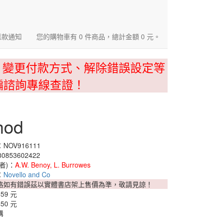
匯款通知
您的購物車有 0 件商品，總計金額 0 元。
、變更付款方式、解除錯誤設定等
騙諮詢專線查證！
hod
NOV916111
0853602422
者)：
A.W. Benoy, L. Burrowes
：
Novello and Co
格如有錯誤茲以實體書店架上售價為準，敬請見諒！
559 元
450 元
購