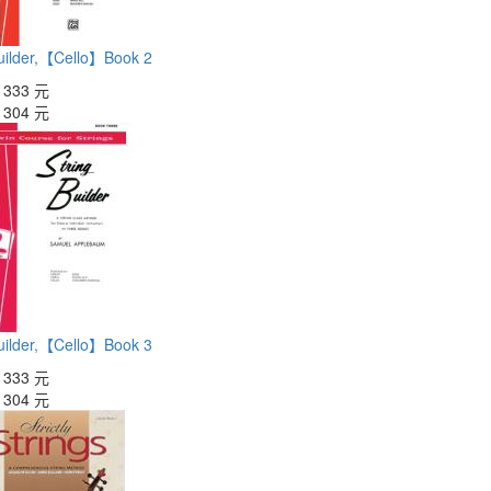
Builder,【Cello】Book 2
：
333 元
：
304 元
Builder,【Cello】Book 3
：
333 元
：
304 元