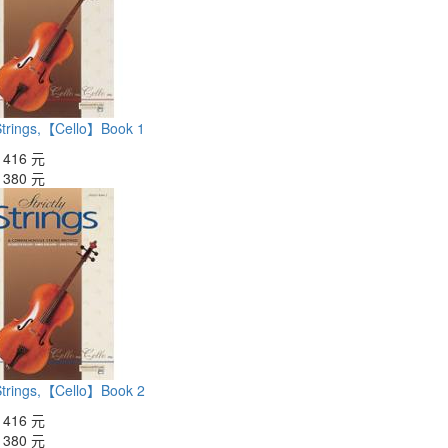
 Strings,【Cello】Book 1
：
416 元
：
380 元
 Strings,【Cello】Book 2
：
416 元
：
380 元