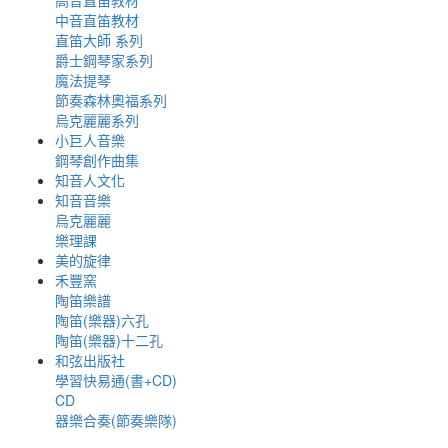
高音直笛教材
中音直笛教材
直笛大師 系列
爵士鋼琴家系列
魔法提琴
節奏森林奧福系列
烏克麗麗系列
小巨人音樂
鋼琴創作曲集
知音人文化
知音音樂
烏克麗麗
樂理課
美的旋律
禾豐窯
陶笛樂譜
陶笛(樂器)六孔
陶笛(樂器)十二孔
和弦出版社
學習快易通(書+CD)
CD
器樂合奏(節奏樂隊)