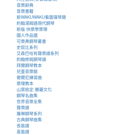
音樂辭典
音樂書籍
新WAKUWAKU看圖彈琴趣
約翰湯姆遜現代鋼琴
新版 快樂學樂理
國人作品選
可樂弗鋼琴叢書
史奴比系列
艾森巴哈有聲樂譜系列
約翰修姆鋼琴譜
拜爾鋼琴教本
兒童音樂館
徹爾尼練習曲
樂理教本
山葉檢定-勝麗文化
鋼琴名曲集
世界音樂全集
聲樂譜
羅琳鋼琴系列
古典鋼琴曲集
長笛譜
直笛譜