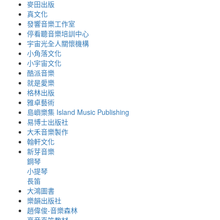
麥田出版
真文化
發響音樂工作室
停看聽音樂培訓中心
宇宙光全人關懷機構
小角落文化
小宇宙文化
酷派音樂
就是愛樂
格林出版
雅卓藝術
島嶼樂集 Island Music Publishing
易博士出版社
大禾音樂製作
翰軒文化
新芽音樂
鋼琴
小提琴
長笛
大鴻圖書
樂韻出版社
趙偉俊-音樂森林