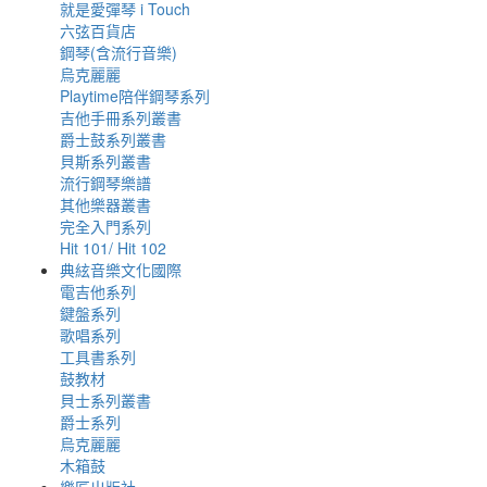
就是愛彈琴 i Touch
六弦百貨店
鋼琴(含流行音樂)
烏克麗麗
Playtime陪伴鋼琴系列
吉他手冊系列叢書
爵士鼓系列叢書
貝斯系列叢書
流行鋼琴樂譜
其他樂器叢書
完全入門系列
Hit 101/ Hit 102
典絃音樂文化國際
電吉他系列
鍵盤系列
歌唱系列
工具書系列
鼓教材
貝士系列叢書
爵士系列
烏克麗麗
木箱鼓