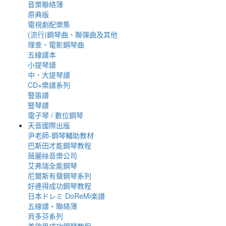
音樂聯絡簿
原典版
電視劇配樂集
(流行)鋼琴曲、聯彈曲及其他
理查、電影鋼琴曲
五線譜本
小提琴譜
中、大提琴譜
CD+樂譜系列
豎笛譜
豎琴譜
電子琴 / 數位鋼琴
天音國際出版
尹老師-鋼琴輔助教材
巴斯田才能鋼琴教程
薇麗絲音樂公司
艾弗瑞全能鋼琴
尼爾斯有聲鋼琴系列
好連得成功鋼琴教程
日本ドレミ DoReMi楽譜
五線譜‧聯絡簿
貝多芬系列