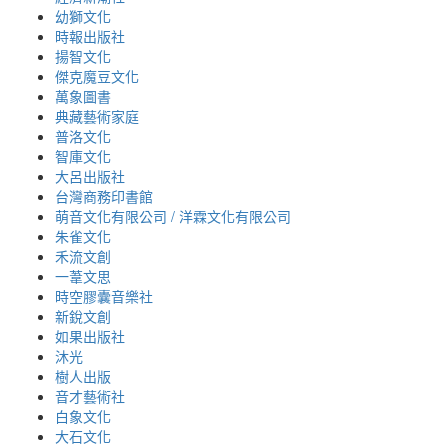
幼獅文化
時報出版社
揚智文化
傑克魔豆文化
萬象圖書
典藏藝術家庭
普洛文化
智庫文化
大呂出版社
台灣商務印書館
萌音文化有限公司 / 洋霖文化有限公司
朱雀文化
禾流文創
一葦文思
時空膠囊音樂社
新銳文創
如果出版社
沐光
樹人出版
音才藝術社
白象文化
大石文化