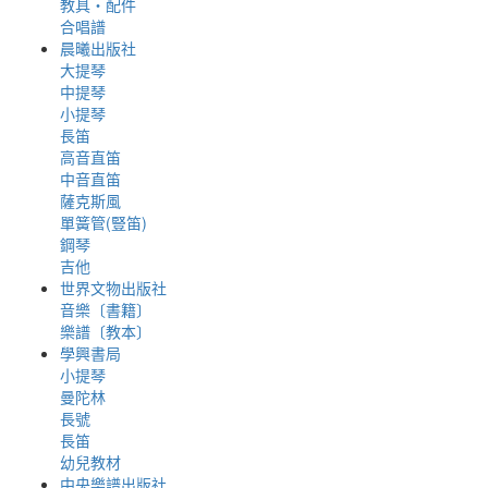
教具‧配件
合唱譜
晨曦出版社
大提琴
中提琴
小提琴
長笛
高音直笛
中音直笛
薩克斯風
單簧管(豎笛)
鋼琴
吉他
世界文物出版社
音樂〔書籍〕
樂譜〔教本〕
學興書局
小提琴
曼陀林
長號
長笛
幼兒教材
中央樂譜出版社