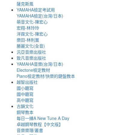
薩克斯風
YAMAHA檢定考試用
YAMAHA檢定(台灣/日本)
萌音文化-陳宏心
宏翔-林玲玲
洋霖文化-陳宏心
樂田-林則薰
勝麗文化(全音)
汎亞音樂出版社
致凡音樂出版社
YAMAHA音樂(台灣/日本)
Electone檢定教材
Piano檢定教材/快樂的鍵盤教本
越智出版社
國小聽寫
國中聽寫
高中聽寫
古韻文化
鋼琴教本
每日一練A New Tune A Day
卓越鋼琴教程【中文版】
音樂樂理/叢書