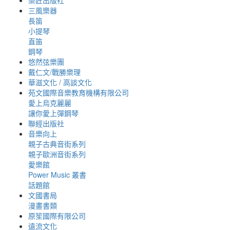
樂匠出版社
三風樂器
長笛
小提琴
直笛
鋼琴
悠然弦樂團
戴仁文/戰勝樂理
華滋文化 / 高談文化
苑文國際音樂教育機構有限公司
愛上烏克麗麗
讓你愛上彈鋼琴
聯經出版社
音樂向上
親子古典音街系列
親子歐洲音街系列
愛樂館
Power Music 叢書
話題館
文國書局
漫畫書類
原笙國際有限公司
遠流文化