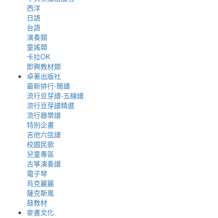
西洋
日語
台語
演奏類
童謠類
卡拉OK
即興教材類
卓著出版社
最新排行-簡譜
流行豆芽譜-五線譜
流行豆芽譜精選
流行器樂譜
特別企畫
吉他六弦譜
校園民歌
兒童專區
古箏演奏譜
電子琴
烏克麗麗
薩克斯風
鼓教材
麥書文化