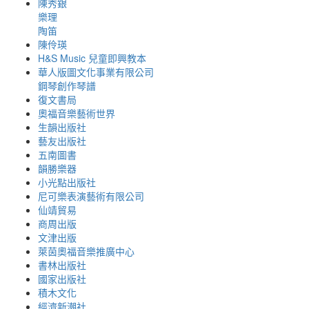
陳秀銀
樂理
陶笛
陳伶瑛
H&S Music 兒童即興教本
華人版圖文化事業有限公司
鋼琴創作琴譜
復文書局
奧福音樂藝術世界
生韻出版社
藝友出版社
五南圖書
韻勝樂器
小光點出版社
尼可樂表演藝術有限公司
仙靖貿易
商周出版
文津出版
萊茵奧福音樂推廣中心
書林出版社
國家出版社
積木文化
經濟新潮社