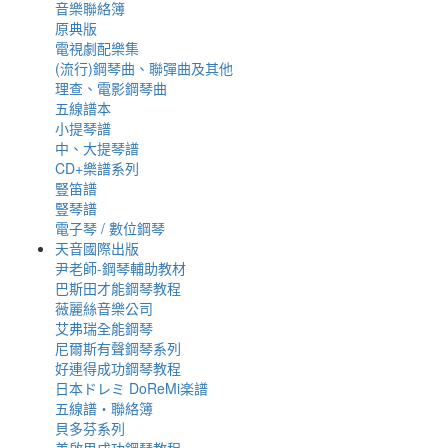
音樂聯絡簿
原典版
電視劇配樂集
(流行)鋼琴曲、聯彈曲及其他
理查、電影鋼琴曲
五線譜本
小提琴譜
中、大提琴譜
CD+樂譜系列
豎笛譜
豎琴譜
電子琴 / 數位鋼琴
天音國際出版
尹老師-鋼琴輔助教材
巴斯田才能鋼琴教程
薇麗絲音樂公司
艾弗瑞全能鋼琴
尼爾斯有聲鋼琴系列
好連得成功鋼琴教程
日本ドレミ DoReMi楽譜
五線譜‧聯絡簿
貝多芬系列