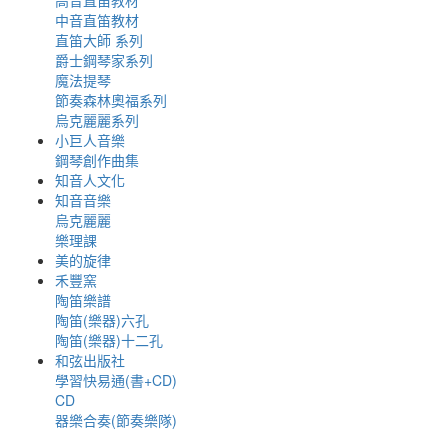
高音直笛教材
中音直笛教材
直笛大師 系列
爵士鋼琴家系列
魔法提琴
節奏森林奧福系列
烏克麗麗系列
小巨人音樂
鋼琴創作曲集
知音人文化
知音音樂
烏克麗麗
樂理課
美的旋律
禾豐窯
陶笛樂譜
陶笛(樂器)六孔
陶笛(樂器)十二孔
和弦出版社
學習快易通(書+CD)
CD
器樂合奏(節奏樂隊)