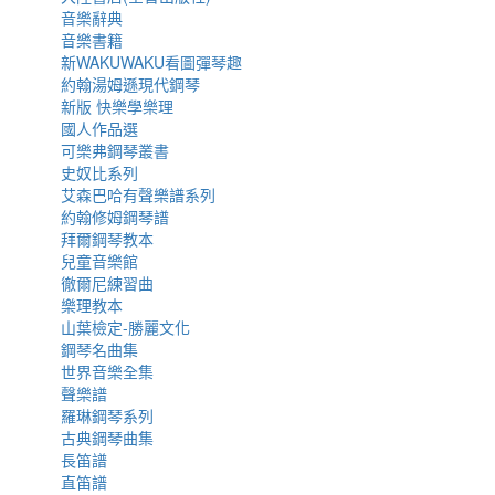
音樂辭典
音樂書籍
新WAKUWAKU看圖彈琴趣
約翰湯姆遜現代鋼琴
新版 快樂學樂理
國人作品選
可樂弗鋼琴叢書
史奴比系列
艾森巴哈有聲樂譜系列
約翰修姆鋼琴譜
拜爾鋼琴教本
兒童音樂館
徹爾尼練習曲
樂理教本
山葉檢定-勝麗文化
鋼琴名曲集
世界音樂全集
聲樂譜
羅琳鋼琴系列
古典鋼琴曲集
長笛譜
直笛譜