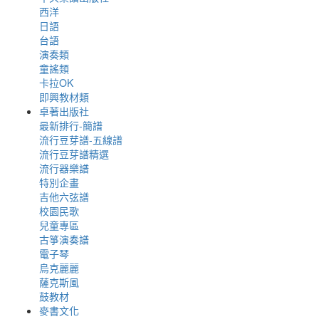
西洋
日語
台語
演奏類
童謠類
卡拉OK
即興教材類
卓著出版社
最新排行-簡譜
流行豆芽譜-五線譜
流行豆芽譜精選
流行器樂譜
特別企畫
吉他六弦譜
校園民歌
兒童專區
古箏演奏譜
電子琴
烏克麗麗
薩克斯風
鼓教材
麥書文化