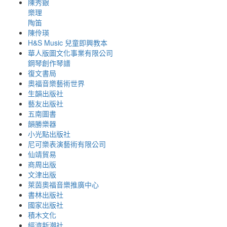
陳秀銀
樂理
陶笛
陳伶瑛
H&S Music 兒童即興教本
華人版圖文化事業有限公司
鋼琴創作琴譜
復文書局
奧福音樂藝術世界
生韻出版社
藝友出版社
五南圖書
韻勝樂器
小光點出版社
尼可樂表演藝術有限公司
仙靖貿易
商周出版
文津出版
萊茵奧福音樂推廣中心
書林出版社
國家出版社
積木文化
經濟新潮社