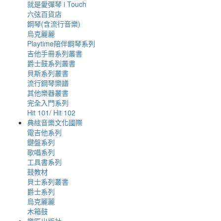
就是愛彈琴 i Touch
六弦百貨店
鋼琴(含流行音樂)
烏克麗麗
Playtime陪伴鋼琴系列
吉他手冊系列叢書
爵士鼓系列叢書
貝斯系列叢書
流行鋼琴樂譜
其他樂器叢書
完全入門系列
Hit 101/ Hit 102
典絃音樂文化國際
電吉他系列
鍵盤系列
歌唱系列
工具書系列
鼓教材
貝士系列叢書
爵士系列
烏克麗麗
木箱鼓