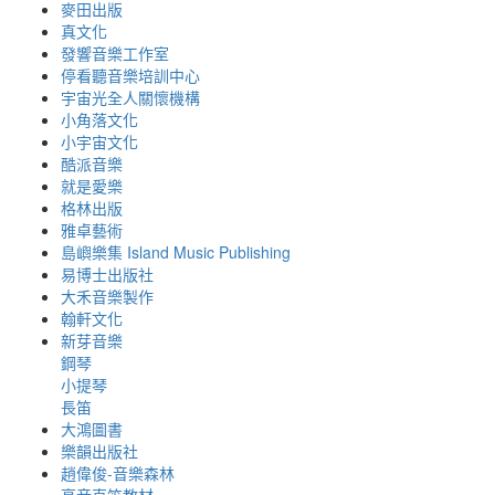
麥田出版
真文化
發響音樂工作室
停看聽音樂培訓中心
宇宙光全人關懷機構
小角落文化
小宇宙文化
酷派音樂
就是愛樂
格林出版
雅卓藝術
島嶼樂集 Island Music Publishing
易博士出版社
大禾音樂製作
翰軒文化
新芽音樂
鋼琴
小提琴
長笛
大鴻圖書
樂韻出版社
趙偉俊-音樂森林