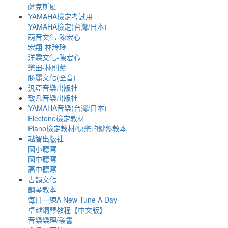
薩克斯風
YAMAHA檢定考試用
YAMAHA檢定(台灣/日本)
萌音文化-陳宏心
宏翔-林玲玲
洋霖文化-陳宏心
樂田-林則薰
勝麗文化(全音)
汎亞音樂出版社
致凡音樂出版社
YAMAHA音樂(台灣/日本)
Electone檢定教材
Piano檢定教材/快樂的鍵盤教本
越智出版社
國小聽寫
國中聽寫
高中聽寫
古韻文化
鋼琴教本
每日一練A New Tune A Day
卓越鋼琴教程【中文版】
音樂樂理/叢書