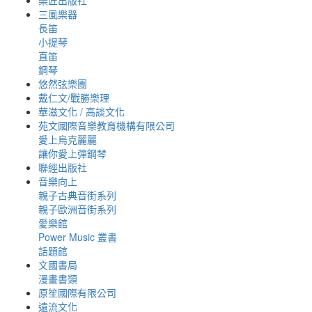
樂匠出版社
三風樂器
長笛
小提琴
直笛
鋼琴
悠然弦樂團
戴仁文/戰勝樂理
華滋文化 / 高談文化
苑文國際音樂教育機構有限公司
愛上烏克麗麗
讓你愛上彈鋼琴
聯經出版社
音樂向上
親子古典音街系列
親子歐洲音街系列
愛樂館
Power Music 叢書
話題館
文國書局
漫畫書類
原笙國際有限公司
遠流文化