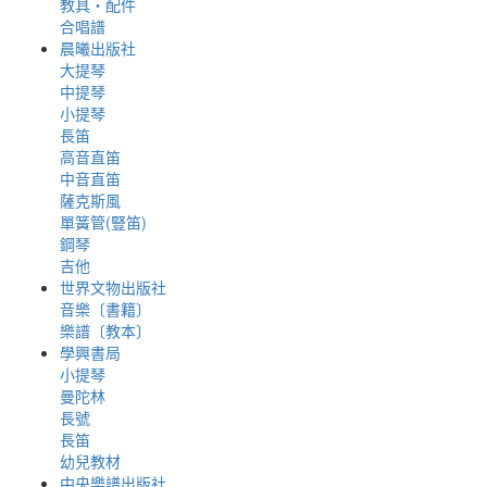
教具‧配件
合唱譜
晨曦出版社
大提琴
中提琴
小提琴
長笛
高音直笛
中音直笛
薩克斯風
單簧管(豎笛)
鋼琴
吉他
世界文物出版社
音樂〔書籍〕
樂譜〔教本〕
學興書局
小提琴
曼陀林
長號
長笛
幼兒教材
中央樂譜出版社