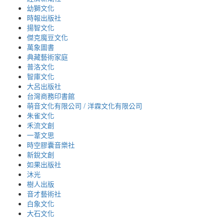
幼獅文化
時報出版社
揚智文化
傑克魔豆文化
萬象圖書
典藏藝術家庭
普洛文化
智庫文化
大呂出版社
台灣商務印書館
萌音文化有限公司 / 洋霖文化有限公司
朱雀文化
禾流文創
一葦文思
時空膠囊音樂社
新銳文創
如果出版社
沐光
樹人出版
音才藝術社
白象文化
大石文化