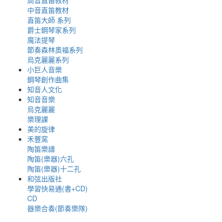
高音直笛教材
中音直笛教材
直笛大師 系列
爵士鋼琴家系列
魔法提琴
節奏森林奧福系列
烏克麗麗系列
小巨人音樂
鋼琴創作曲集
知音人文化
知音音樂
烏克麗麗
樂理課
美的旋律
禾豐窯
陶笛樂譜
陶笛(樂器)六孔
陶笛(樂器)十二孔
和弦出版社
學習快易通(書+CD)
CD
器樂合奏(節奏樂隊)