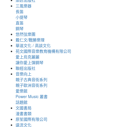
樂匠出版社
三風樂器
長笛
小提琴
直笛
鋼琴
悠然弦樂團
戴仁文/戰勝樂理
華滋文化 / 高談文化
苑文國際音樂教育機構有限公司
愛上烏克麗麗
讓你愛上彈鋼琴
聯經出版社
音樂向上
親子古典音街系列
親子歐洲音街系列
愛樂館
Power Music 叢書
話題館
文國書局
漫畫書類
原笙國際有限公司
遠流文化