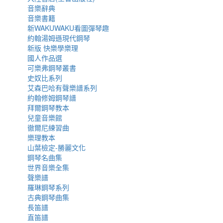
音樂辭典
音樂書籍
新WAKUWAKU看圖彈琴趣
約翰湯姆遜現代鋼琴
新版 快樂學樂理
國人作品選
可樂弗鋼琴叢書
史奴比系列
艾森巴哈有聲樂譜系列
約翰修姆鋼琴譜
拜爾鋼琴教本
兒童音樂館
徹爾尼練習曲
樂理教本
山葉檢定-勝麗文化
鋼琴名曲集
世界音樂全集
聲樂譜
羅琳鋼琴系列
古典鋼琴曲集
長笛譜
直笛譜