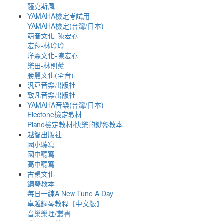
薩克斯風
YAMAHA檢定考試用
YAMAHA檢定(台灣/日本)
萌音文化-陳宏心
宏翔-林玲玲
洋霖文化-陳宏心
樂田-林則薰
勝麗文化(全音)
汎亞音樂出版社
致凡音樂出版社
YAMAHA音樂(台灣/日本)
Electone檢定教材
Piano檢定教材/快樂的鍵盤教本
越智出版社
國小聽寫
國中聽寫
高中聽寫
古韻文化
鋼琴教本
每日一練A New Tune A Day
卓越鋼琴教程【中文版】
音樂樂理/叢書