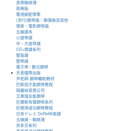
音樂聯絡簿
原典版
電視劇配樂集
(流行)鋼琴曲、聯彈曲及其他
理查、電影鋼琴曲
五線譜本
小提琴譜
中、大提琴譜
CD+樂譜系列
豎笛譜
豎琴譜
電子琴 / 數位鋼琴
天音國際出版
尹老師-鋼琴輔助教材
巴斯田才能鋼琴教程
薇麗絲音樂公司
艾弗瑞全能鋼琴
尼爾斯有聲鋼琴系列
好連得成功鋼琴教程
日本ドレミ DoReMi楽譜
五線譜‧聯絡簿
貝多芬系列