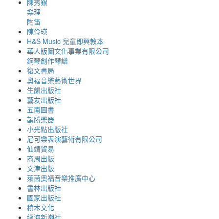
陳秀銀
樂理
陶笛
陳伶瑛
H&S Music 兒童即興教本
華人版圖文化事業有限公司
鋼琴創作琴譜
復文書局
奧福音樂藝術世界
生韻出版社
藝友出版社
五南圖書
韻勝樂器
小光點出版社
尼可樂表演藝術有限公司
仙靖貿易
商周出版
文津出版
萊茵奧福音樂推廣中心
書林出版社
國家出版社
積木文化
經濟新潮社