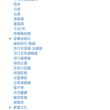
西洋
日語
台語
演奏類
童謠類
卡拉OK
即興教材類
卓著出版社
最新排行-簡譜
流行豆芽譜-五線譜
流行豆芽譜精選
流行器樂譜
特別企畫
吉他六弦譜
校園民歌
兒童專區
古箏演奏譜
電子琴
烏克麗麗
薩克斯風
鼓教材
麥書文化