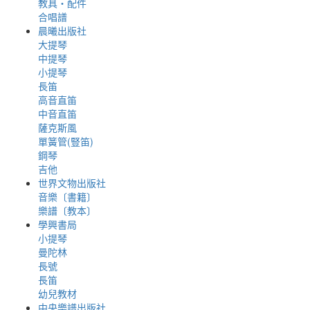
教具‧配件
合唱譜
晨曦出版社
大提琴
中提琴
小提琴
長笛
高音直笛
中音直笛
薩克斯風
單簧管(豎笛)
鋼琴
吉他
世界文物出版社
音樂〔書籍〕
樂譜〔教本〕
學興書局
小提琴
曼陀林
長號
長笛
幼兒教材
中央樂譜出版社