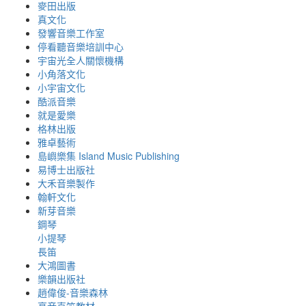
麥田出版
真文化
發響音樂工作室
停看聽音樂培訓中心
宇宙光全人關懷機構
小角落文化
小宇宙文化
酷派音樂
就是愛樂
格林出版
雅卓藝術
島嶼樂集 Island Music Publishing
易博士出版社
大禾音樂製作
翰軒文化
新芽音樂
鋼琴
小提琴
長笛
大鴻圖書
樂韻出版社
趙偉俊-音樂森林