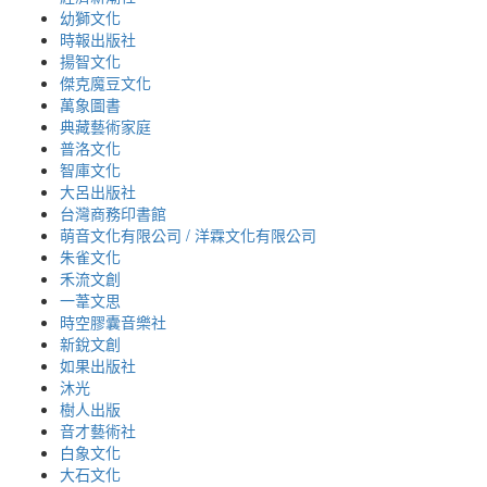
幼獅文化
時報出版社
揚智文化
傑克魔豆文化
萬象圖書
典藏藝術家庭
普洛文化
智庫文化
大呂出版社
台灣商務印書館
萌音文化有限公司 / 洋霖文化有限公司
朱雀文化
禾流文創
一葦文思
時空膠囊音樂社
新銳文創
如果出版社
沐光
樹人出版
音才藝術社
白象文化
大石文化