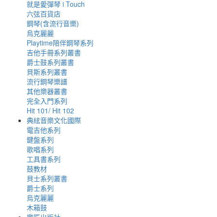
就是愛彈琴 i Touch
六弦百貨店
鋼琴(含流行音樂)
烏克麗麗
Playtime陪伴鋼琴系列
吉他手冊系列叢書
爵士鼓系列叢書
貝斯系列叢書
流行鋼琴樂譜
其他樂器叢書
完全入門系列
Hit 101/ Hit 102
典絃音樂文化國際
電吉他系列
鍵盤系列
歌唱系列
工具書系列
鼓教材
貝士系列叢書
爵士系列
烏克麗麗
木箱鼓