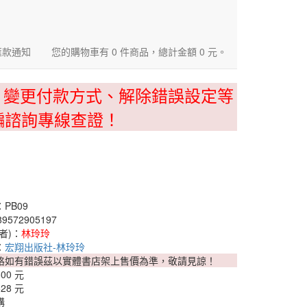
匯款通知
您的購物車有 0 件商品，總計金額 0 元。
、變更付款方式、解除錯誤設定等
騙諮詢專線查證！
PB09
9572905197
者)：
林玲玲
：
宏翔出版社-林玲玲
格如有錯誤茲以實體書店架上售價為準，敬請見諒！
600 元
528 元
購