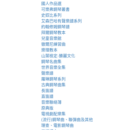
國人作品選
可樂弗鋼琴叢書
史奴比系列
艾森巴哈有聲樂譜系列
約翰修姆鋼琴譜
拜爾鋼琴教本
兒童音樂館
徹爾尼練習曲
樂理教本
山葉檢定-勝麗文化
鋼琴名曲集
世界音樂全集
聲樂譜
羅琳鋼琴系列
古典鋼琴曲集
長笛譜
直笛譜
音樂聯絡簿
原典版
電視劇配樂集
(流行)鋼琴曲、聯彈曲及其他
理查、電影鋼琴曲