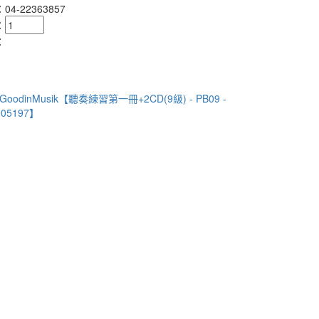
4-22363857
：
：