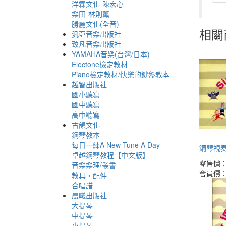
洋霖文化-陳宏心
樂田-林則薰
勝麗文化(全音)
相關
汎亞音樂出版社
致凡音樂出版社
YAMAHA音樂(台灣/日本)
Electone檢定教材
Piano檢定教材/快樂的鍵盤教本
越智出版社
國小聽寫
國中聽寫
高中聽寫
古韻文化
鋼琴教本
每日一練A New Tune A Day
鋼琴視奏
卓越鋼琴教程【中文版】
零售價
音樂樂理/叢書
會員價
教具‧配件
合唱譜
晨曦出版社
大提琴
中提琴
小提琴