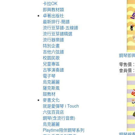
卡拉OK
即興教材類
卓著出版社
最新排行-簡譜
流行豆芽譜-五線譜
流行豆芽譜精選
流行器樂譜
特別企畫
吉他六弦譜
鋼琴即興
校園民歌
兒童專區
零售價
古箏演奏譜
會員價
電子琴
烏克麗麗
薩克斯風
鼓教材
麥書文化
就是愛彈琴 i Touch
六弦百貨店
鋼琴(含流行音樂)
烏克麗麗
Playtime陪伴鋼琴系列
鋼琴視奏