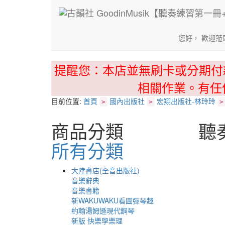
您好， 歡迎蒞
提醒您：本店並無刷卡或分期付
相關作業。有任
目前位置:
首頁
國內出版社
宏翔出版社-林玲玲
>
>
>
商品分類
聽
所有分類
大陸書店(全音出版社)
音樂辭典
音樂書籍
新WAKUWAKU看圖彈琴趣
約翰湯姆遜現代鋼琴
新版 快樂學樂理