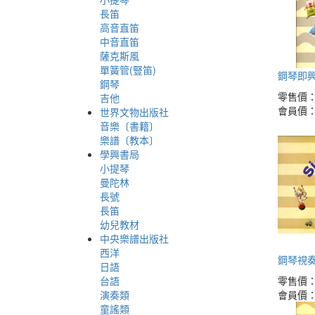
長笛
高音直笛
中音直笛
薩克斯風
單簧管(豎笛)
鋼琴即興
鋼琴
零售價
吉他
會員價
世界文物出版社
音樂〔書籍〕
樂譜〔教本〕
學興書局
小提琴
曼陀林
長號
長笛
幼兒教材
中央樂譜出版社
西洋
鋼琴視奏
日語
台語
零售價
演奏類
會員價
童謠類