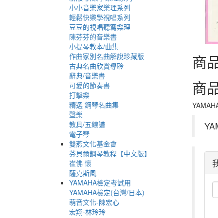
小小音樂家樂理系列
輕鬆快樂學視唱系列
豆豆的視唱聽寫樂理
陳芬芬的音樂書
小提琴教本/曲集
作曲家別名曲解說珍藏版
商
古典名曲欣賞導聆
辭典/音樂書
商
可愛的節奏書
打擊樂
精選 鋼琴名曲集
YAMA
聲樂
教具/五線譜
Y
電子琴
雙燕文化基金會
芬貝爾鋼琴教程【中文版】
崔佛 懷
薩克斯風
YAMAHA檢定考試用
YAMAHA檢定(台灣/日本)
萌音文化-陳宏心
宏翔-林玲玲