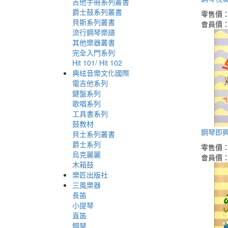
吉他手冊系列叢書
爵士鼓系列叢書
零售價
貝斯系列叢書
會員價
流行鋼琴樂譜
其他樂器叢書
完全入門系列
Hit 101/ Hit 102
典絃音樂文化國際
電吉他系列
鍵盤系列
歌唱系列
工具書系列
鼓教材
鋼琴即興
貝士系列叢書
爵士系列
零售價
烏克麗麗
會員價
木箱鼓
樂匠出版社
三風樂器
長笛
小提琴
直笛
鋼琴