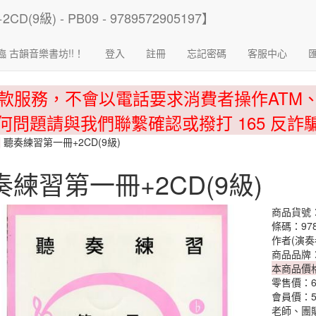
臨 古韻音樂書坊!!！
登入
註冊
忘記密碼
客服中心
款服務，不會以電話要求消費者操作ATM
何問題請與我們聯繫確認或撥打 165 反詐
聽奏練習第一冊+2CD(9級)
奏練習第一冊+2CD(9級)
商品貨號：
條碼：978
作者(演奏
商品品牌
本商品價
零售價：
會員價：
老師、團