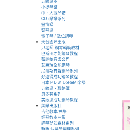
五線譜本
小提琴譜
中、大提琴譜
CD+樂譜系列
豎笛譜
豎琴譜
電子琴 / 數位鋼琴
天音國際出版
尹老師-鋼琴輔助教材
巴斯田才能鋼琴教程
薇麗絲音樂公司
艾弗瑞全能鋼琴
尼爾斯有聲鋼琴系列
好連得成功鋼琴教程
日本ドレミ DoReMi楽譜
五線譜‧聯絡簿
貝多芬系列
美啟思成功鋼琴教程
美樂出版社
吉他教本/曲集
鋼琴教本曲集
鋼琴夢幻森林系列
新版 快樂學樂理系列