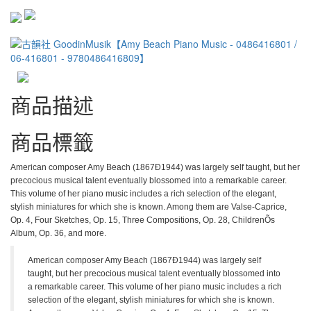
商品描述
商品標籤
American composer Amy Beach (1867Ð1944) was largely self taught, but her
precocious musical talent eventually blossomed into a remarkable career.
This volume of her piano music includes a rich selection of the elegant,
stylish miniatures for which she is known. Among them are Valse-Caprice,
Op. 4, Four Sketches, Op. 15, Three Compositions, Op. 28, ChildrenÕs
Album, Op. 36, and more.
American composer Amy Beach (1867Ð1944) was largely self
taught, but her precocious musical talent eventually blossomed into
a remarkable career. This volume of her piano music includes a rich
selection of the elegant, stylish miniatures for which she is known.