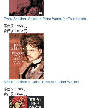
Franz Schubert Selected Piano Works for Four Hands...
零售價：
956 元
會員價：
872 元
Sibelius Finlandia, Valse Triste and Other Works f...
零售價：
706 元
會員價：
644 元