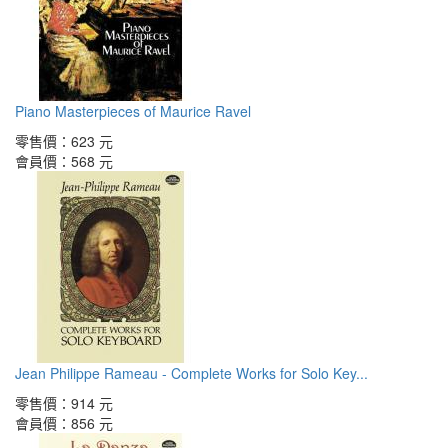
Piano Masterpieces of Maurice Ravel
零售價：
623 元
會員價：
568 元
Jean Philippe Rameau - Complete Works for Solo Key...
零售價：
914 元
會員價：
856 元