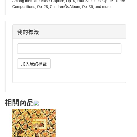
Among them are Valse-Caprice, Op. 4, Four Sketches, Op. 15, Three
Compositions, Op. 28, ChildrenÕs Album, Op. 36, and more.
我的標籤
相關商品