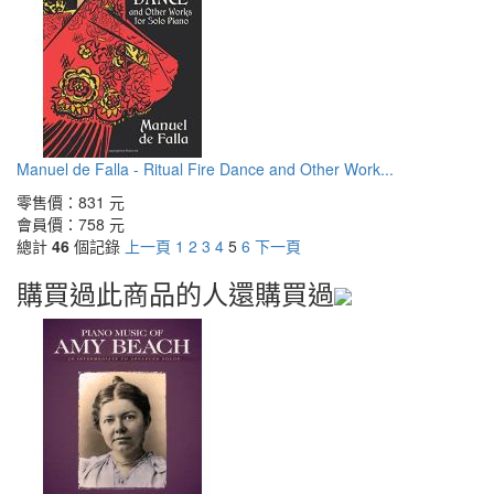
Manuel de Falla - Ritual Fire Dance and Other Work...
零售價：
831 元
會員價：
758 元
總計
46
個記錄
上一頁
1
2
3
4
5
6
下一頁
購買過此商品的人還購買過