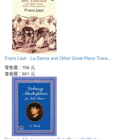
Franz Liszt - La Danza and Other Great Piano Trans...
零售價：
706 元
會員價：
661 元