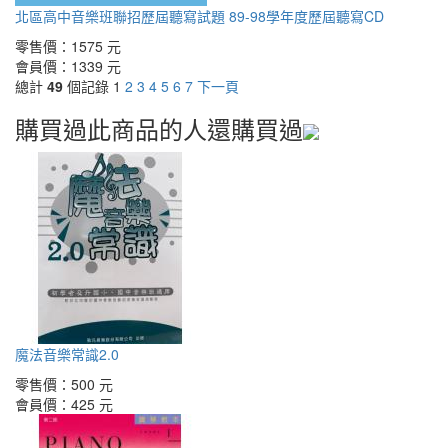
北區高中音樂班聯招歷屆聽寫試題 89-98學年度歷屆聽寫CD
零售價：
1575 元
會員價：
1339 元
總計
49
個記錄
1
2
3
4
5
6
7
下一頁
購買過此商品的人還購買過
魔法音樂常識2.0
零售價：
500 元
會員價：
425 元