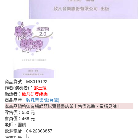
商品貨號：MS019122
作者(演奏者)：
邵玉焜
編譯者：
致凡研發組編
商品品牌：
致凡音樂院(台灣)
本商品價格如有錯誤茲以實體書店架上售價為準，敬請見諒！
零售價：
550 元
會員價：
468 元
老師、團購
歡迎電洽：04-22363857
購買數量：